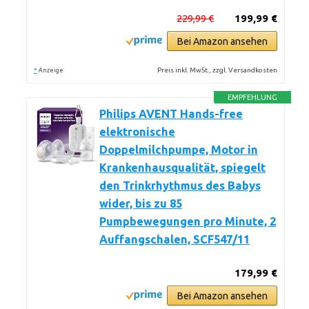
229,99 €
199,99 €
Bei Amazon ansehen
*
Preis inkl. MwSt., zzgl. Versandkosten
Anzeige
EMPFEHLUNG
Philips AVENT Hands-free
elektronische
Doppelmilchpumpe, Motor in
Krankenhausqualität, spiegelt
den Trinkrhythmus des Babys
wider, bis zu 85
Pumpbewegungen pro Minute, 2
Auffangschalen, SCF547/11
179,99 €
Bei Amazon ansehen