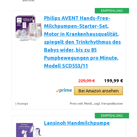
EMPFEHLUNG
Philips AVENT Hands-Free-
Milchpumpen-Starter-Set,
Motor in Krankenhausqualität,
spiegelt den Trinkrhythmus des
Babys wider, bis zu 85
Pumpbewegungen pro Minute,
Modell SCD553/11
229,99 €
199,99 €
Bei Amazon ansehen
*
Preis inkl. MwSt., zzgl. Versandkosten
Anzeige
EMPFEHLUNG
Lansinoh Handmilchpumpe