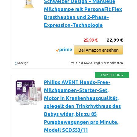
Schweizer Design – Manuelle
Milchpumpe mit PersonaFit Flex
Brusthauben und 2-Phase-
Expression-Technologie
25,99 €
22,99 €
Bei Amazon ansehen
*
Preis inkl. MwSt., zzgl. Versandkosten
Anzeige
EMPFEHLUNG
Philips AVENT Hands-Free-
Milchpumpen-Starter-Set,
Motor in Krankenhausqualität,
spiegelt den Trinkrhythmus des
Babys wider, bis zu 85
Pumpbewegungen pro Minute,
Modell SCD553/11