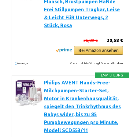
Flansch, Brustpumpen HäNde
Frei Stillpumpen Tragbar, Leise
& Leicht FüR Unterwegs, 2
Stück, Rosa
36,09 €
30,68 €
Bei Amazon ansehen
*
Preis inkl. MwSt., zzgl. Versandkosten
Anzeige
EMPFEHLUNG
Philips AVENT Hands-Free-
Milchpumpen-Starter-Set,
Motor in Krankenhausqualität,
spiegelt den Trinkrhythmus des
Babys wider, bis zu 85
Pumpbewegungen pro Minute,
Modell SCD553/11