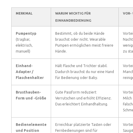
MERKMAL
WARUM WICHTIG FÜR
VOR-
EINHANDBEDIENUNG
Pumpentyp
Bestimmt, ob du beide Hände
Vortei
(tragbar,
brauchst oder nicht. Wearable
Nacht
elektrisch,
Pumpen ermöglichen meist freiere
wenig
manuell)
Hände.
zu st
Einhand-
Hält Flasche und Trichter stabil.
Vortei
Adapter /
Dadurch brauchst du nur eine Hand
Manch
Flaschenhalter
für Bedienung oder Baby.
reinig
Brusthauben-
Gute Passform reduziert
Vortei
Form und -Größe
Verrutschen und erhöht Effizienz.
Milch 
Das erleichtert Einhandhaltung.
Falsc
Schme
Bedienelemente
Erreichbar platzierte Tasten oder
Vortei
und Position
Fernbedienungen sind für
Saugs