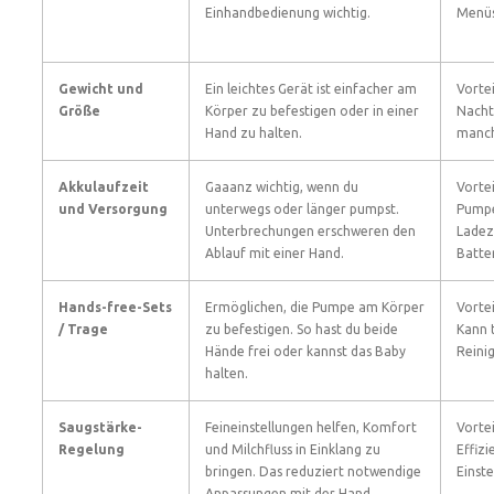
Einhandbedienung wichtig.
Menüs
Gewicht und
Ein leichtes Gerät ist einfacher am
Vortei
Größe
Körper zu befestigen oder in einer
Nacht
Hand zu halten.
manch
Akkulaufzeit
Gaaanz wichtig, wenn du
Vortei
und Versorgung
unterwegs oder länger pumpst.
Pumpe
Unterbrechungen erschweren den
Ladez
Ablauf mit einer Hand.
Batter
Hands-free-Sets
Ermöglichen, die Pumpe am Körper
Vortei
/ Trage
zu befestigen. So hast du beide
Kann 
Hände frei oder kannst das Baby
Reini
halten.
Saugstärke-
Feineinstellungen helfen, Komfort
Vorte
Regelung
und Milchfluss in Einklang zu
Effizi
bringen. Das reduziert notwendige
Einste
Anpassungen mit der Hand.