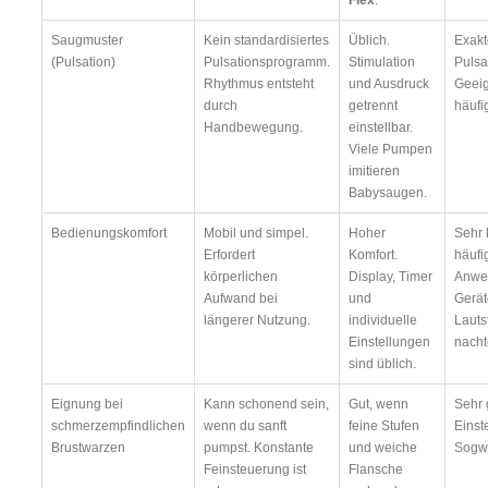
Flex
.
Saugmuster
Kein standardisiertes
Üblich.
Exakt
(Pulsation)
Pulsationsprogramm.
Stimulation
Pulsa
Rhythmus entsteht
und Ausdruck
Geeig
durch
getrennt
häuf
Handbewegung.
einstellbar.
Viele Pumpen
imitieren
Babysaugen.
Bedienungskomfort
Mobil und simpel.
Hoher
Sehr 
Erfordert
Komfort.
häufi
körperlichen
Display, Timer
Anwe
Aufwand bei
und
Gerät
längerer Nutzung.
individuelle
Lauts
Einstellungen
nachte
sind üblich.
Eignung bei
Kann schonend sein,
Gut, wenn
Sehr 
schmerzempfindlichen
wenn du sanft
feine Stufen
Einst
Brustwarzen
pumpst. Konstante
und weiche
Sogwe
Feinsteuerung ist
Flansche