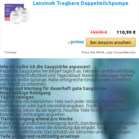
Lansinoh Tragbare Doppelmilchpumpe
159,99 €
110,99 €
Bei Amazon ansehen
*
Preis inkl. MwSt., zzgl. Versandkosten
Anzeige
Wie oft sollte ich die Saugstärke anpassen?
Passe die Saugstärke bei Bedarf täglich an. Faktoren sind Brustfüllung,
Schmerzempfindlichkeit und Tagesablauf. Kleine Änderungen helfen
mehr als große Sprünge. Halte erfolgreiche Einstellungen schriftlich,
um Trends zu erkennen.
Pflege und Wartung für dauerhaft gute Saugstärke
Regelmäßige Reinigung
Täglich reinigen
Reinige alle milchberührten Teile nach jeder Sitzung mit warmem
Seifenwasser oder nach Herstellerangaben. Trockne die Teile
vollständig, bevor du sie lagerst. Feuchte Teile fördern Keime und
können die Dichtungen angreifen.
Tiefenreinigung einmal pro Woche
Führe eine gründlichere Reinigung durch, zum Beispiel durch Abkochen
oder Sterilisieren, wenn die Anleitung das erlaubt. So entfernst du
versteckte Milchreste. Das schützt vor Gerüchen und Verfärbungen.
Teile prüfen und rechtzeitig ersetzen