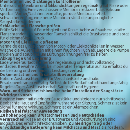
Membranen und Dichtungen kontrollieren
Untersuche Membran und Silikondichtungen regelmäßig auf Risse oder
Verformungen. Eine verschlissene Membran reduziert das Vakuum
spürbar. Vorher/Nachher: eine alte, poröse Membran liefert
schwächeren Sog; eine neue Membran stellt die ursprüngliche
Saugstärke wieder her.
Schläuche und Flansche prüfen
Prüfe Schläuche auf Feuchtigkeit und Risse. Achte auf saubere, glatte
Flanschränder. Ein passender Flansch schützt die Brustwarze und sorgt
für gleichmäßigen Druck.
Motor und Elektronik pflegen
Vermeide das Eintauchen von Motor- oder Elektronikteilen in Wasser.
Wische die Außenseiten mit einem feuchten Tuch ab. Lagere die Pumpe
trocken und staubfrei, um Lüftungsöffnungen frei zu halten.
Akkupflege und Lagerung
Lade wiederaufladbare Geräte regelmäßig und nicht vollständig
entladen. Bewahre Akkus bei moderater Temperatur auf. So erhältst du
die Leistung und vermeidest Leistungsverlust.
Dokumentation und Ersatzteilbevorratung
Notiere Austauschtermine für Verschleißteile und habe
Ersatzmembranen vorrätig. So bist du bei Bedarf sofort handlungsfähig.
Regelmäßiger Austausch erhält Saugkraft und Hygiene.
Warn- und Sicherheitshinweise beim Einstellen der Saugstärke
Wichtiges vorab
Beginne immer mit niedriger Saugstärke und steigere nur schrittweise.
Beobachte Haut und Empfinden während der Sitzung. Schmerz ist kein
Signal für mehr Wirkung. Schmerz ist ein Alarmzeichen.
Risiken bei falscher Anwendung
Zu hoher Sog kann Brustschmerzen und Hautschäden
verursachen.
Risse an der Brustwarze und Abschürfungen sind
möglich. Das erhöht Infektionsrisiken.
Zu niedriger Sog oder
unvollständige Entleerung kann Milchstau und Mastitis fördern.