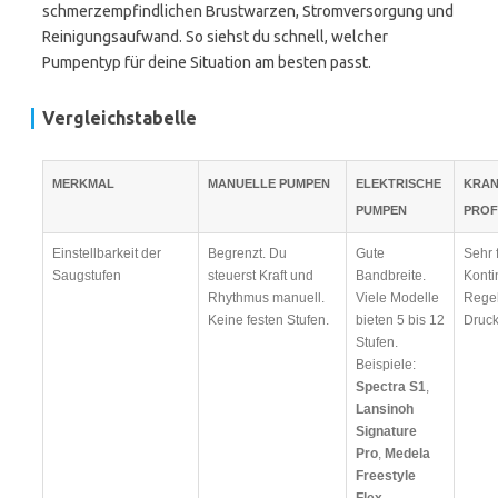
schmerzempfindlichen Brustwarzen, Stromversorgung und
Reinigungsaufwand. So siehst du schnell, welcher
Pumpentyp für deine Situation am besten passt.
Vergleichstabelle
MERKMAL
MANUELLE PUMPEN
ELEKTRISCHE
KRAN
PUMPEN
PROF
Einstellbarkeit der
Begrenzt. Du
Gute
Sehr 
Saugstufen
steuerst Kraft und
Bandbreite.
Konti
Rhythmus manuell.
Viele Modelle
Regel
Keine festen Stufen.
bieten 5 bis 12
Druc
Stufen.
Beispiele:
Spectra S1
,
Lansinoh
Signature
Pro
,
Medela
Freestyle