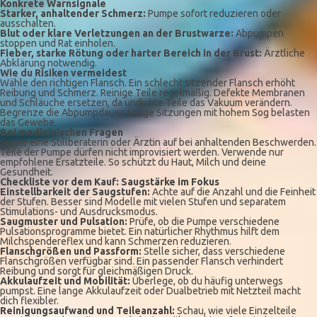
Konkrete Warnsignale
Starker, anhaltender Schmerz:
Pumpe sofort reduzieren oder
ausschalten.
Blut oder klare Verletzungen an der Brustwarze:
Abpumpen
stoppen und Rat einholen.
Fieber, starke Rötung oder harter Bereich in der Brust:
Ärztliche
Abklärung notwendig.
Wie du Risiken vermeidest
Wähle den richtigen Flansch. Ein schlecht sitzender Flansch erhöht
Reibung und Schmerz. Reinige Teile regelmäßig. Defekte Membranen
und Schläuche ersetzen, da undichte Teile das Vakuum verändern.
Begrenze die Abpumpdauer. Lange Sitzungen mit hohem Sog belasten
das Gewebe.
Bei medizinischen Fragen
Suche eine Stillberaterin oder Ärztin auf bei anhaltenden Beschwerden.
Teile der Pumpe dürfen nicht improvisiert werden. Verwende nur
empfohlene Ersatzteile. So schützt du Haut, Milch und deine
Gesundheit.
Checkliste vor dem Kauf: Saugstärke im Fokus
Einstellbarkeit der Saugstufen:
Achte auf die Anzahl und die Feinheit
der Stufen. Besser sind Modelle mit vielen Stufen und separatem
Stimulations- und Ausdrucksmodus.
Saugmuster und Pulsation:
Prüfe, ob die Pumpe verschiedene
Pulsationsprogramme bietet. Ein natürlicher Rhythmus hilft dem
Milchspendereflex und kann Schmerzen reduzieren.
Flanschgrößen und Passform:
Stelle sicher, dass verschiedene
Flanschgrößen verfügbar sind. Ein passender Flansch verhindert
Reibung und sorgt für gleichmäßigen Druck.
Akkulaufzeit und Mobilität:
Überlege, ob du häufig unterwegs
pumpst. Eine lange Akkulaufzeit oder Dualbetrieb mit Netzteil macht
dich flexibler.
Reinigungsaufwand und Teileanzahl:
Schau, wie viele Einzelteile