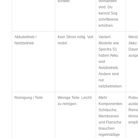
schwer.
vorhanden
sind. Du
kannst Sog
schrittweise
erhöhen.
Akkubetrieb /
Kein Strom nötig. Voll
Variiert.
Meist
Netzbetrieb
mobil.
Modelle wie
Akku 
Spectra S1
Dauer
haben Akku
ausge
und
Netzbetrieb.
Andere sind
nur
netzbetrieben.
Reinigung / Teile
Wenige Teile. Leicht
Mehr
Robus
zu reinigen.
Komponenten.
austa
Schläuche,
Rein
Membranen
klini
und Flansche
empfo
brauchen
regelmäßige