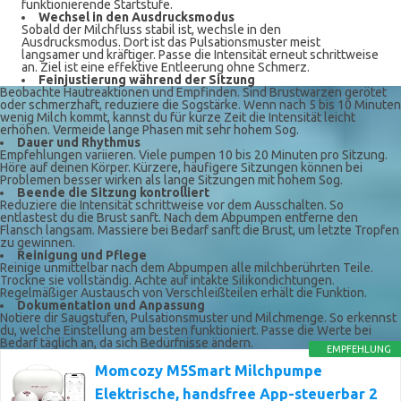
funktionierende Startstufe.
Wechsel in den Ausdrucksmodus
Sobald der Milchfluss stabil ist, wechsle in den
Ausdrucksmodus. Dort ist das Pulsationsmuster meist
langsamer und kräftiger. Passe die Intensität erneut schrittweise
an. Ziel ist eine effektive Entleerung ohne Schmerz.
Feinjustierung während der Sitzung
Beobachte Hautreaktionen und Empfinden. Sind Brustwarzen gerötet
oder schmerzhaft, reduziere die Sogstärke. Wenn nach 5 bis 10 Minuten
wenig Milch kommt, kannst du für kurze Zeit die Intensität leicht
erhöhen. Vermeide lange Phasen mit sehr hohem Sog.
Dauer und Rhythmus
Empfehlungen variieren. Viele pumpen 10 bis 20 Minuten pro Sitzung.
Höre auf deinen Körper. Kürzere, häufigere Sitzungen können bei
Problemen besser wirken als lange Sitzungen mit hohem Sog.
Beende die Sitzung kontrolliert
Reduziere die Intensität schrittweise vor dem Ausschalten. So
entlastest du die Brust sanft. Nach dem Abpumpen entferne den
Flansch langsam. Massiere bei Bedarf sanft die Brust, um letzte Tropfen
zu gewinnen.
Reinigung und Pflege
Reinige unmittelbar nach dem Abpumpen alle milchberührten Teile.
Trockne sie vollständig. Achte auf intakte Silikondichtungen.
Regelmäßiger Austausch von Verschleißteilen erhält die Funktion.
Dokumentation und Anpassung
Notiere dir Saugstufen, Pulsationsmuster und Milchmenge. So erkennst
du, welche Einstellung am besten funktioniert. Passe die Werte bei
Bedarf täglich an, da sich Bedürfnisse ändern.
EMPFEHLUNG
Momcozy M5Smart Milchpumpe
Elektrische, handsfree App-steuerbar 2