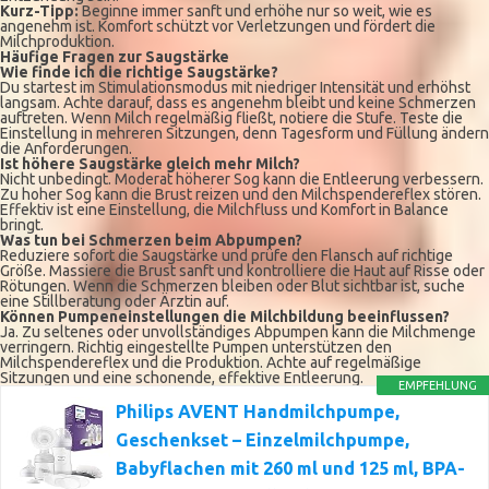
Kurz-Tipp:
Beginne immer sanft und erhöhe nur so weit, wie es
angenehm ist. Komfort schützt vor Verletzungen und fördert die
Milchproduktion.
Häufige Fragen zur Saugstärke
Wie finde ich die richtige Saugstärke?
Du startest im Stimulationsmodus mit niedriger Intensität und erhöhst
langsam. Achte darauf, dass es angenehm bleibt und keine Schmerzen
auftreten. Wenn Milch regelmäßig fließt, notiere die Stufe. Teste die
Einstellung in mehreren Sitzungen, denn Tagesform und Füllung ändern
die Anforderungen.
Ist höhere Saugstärke gleich mehr Milch?
Nicht unbedingt. Moderat höherer Sog kann die Entleerung verbessern.
Zu hoher Sog kann die Brust reizen und den Milchspendereflex stören.
Effektiv ist eine Einstellung, die Milchfluss und Komfort in Balance
bringt.
Was tun bei Schmerzen beim Abpumpen?
Reduziere sofort die Saugstärke und prüfe den Flansch auf richtige
Größe. Massiere die Brust sanft und kontrolliere die Haut auf Risse oder
Rötungen. Wenn die Schmerzen bleiben oder Blut sichtbar ist, suche
eine Stillberatung oder Ärztin auf.
Können Pumpeneinstellungen die Milchbildung beeinflussen?
Ja. Zu seltenes oder unvollständiges Abpumpen kann die Milchmenge
verringern. Richtig eingestellte Pumpen unterstützen den
Milchspendereflex und die Produktion. Achte auf regelmäßige
Sitzungen und eine schonende, effektive Entleerung.
EMPFEHLUNG
Philips AVENT Handmilchpumpe,
Geschenkset – Einzelmilchpumpe,
Babyflachen mit 260 ml und 125 ml, BPA-