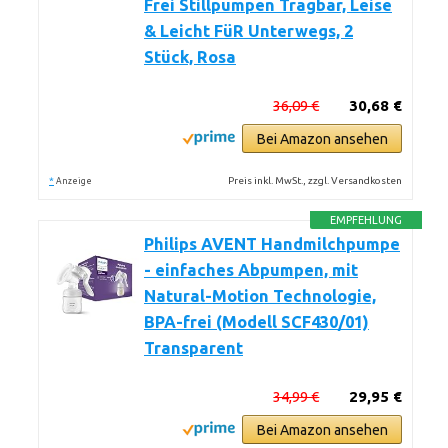
Frei Stillpumpen Tragbar, Leise
& Leicht FüR Unterwegs, 2
Stück, Rosa
36,09 €
30,68 €
Bei Amazon ansehen
*
Preis inkl. MwSt., zzgl. Versandkosten
Anzeige
EMPFEHLUNG
Philips AVENT Handmilchpumpe
- einfaches Abpumpen, mit
Natural-Motion Technologie,
BPA-frei (Modell SCF430/01)
Transparent
34,99 €
29,95 €
Bei Amazon ansehen