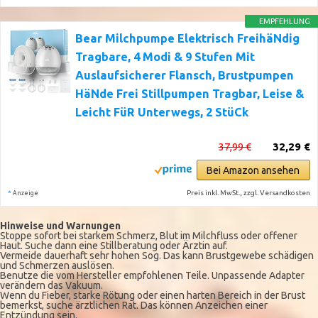
EMPFEHLUNG
Bear Milchpumpe Elektrisch FreihäNdig
Tragbare, 4 Modi & 9 Stufen Mit
Auslaufsicherer Flansch, Brustpumpen
HäNde Frei Stillpumpen Tragbar, Leise &
Leicht FüR Unterwegs, 2 StüCk
37,99 €
32,29 €
Bei Amazon ansehen
*
Preis inkl. MwSt., zzgl. Versandkosten
Anzeige
Hinweise und Warnungen
Stoppe sofort bei starkem Schmerz, Blut im Milchfluss oder offener
Haut. Suche dann eine Stillberatung oder Ärztin auf.
Vermeide dauerhaft sehr hohen Sog. Das kann Brustgewebe schädigen
und Schmerzen auslösen.
Benutze die vom Hersteller empfohlenen Teile. Unpassende Adapter
verändern das Vakuum.
Wenn du Fieber, starke Rötung oder einen harten Bereich in der Brust
bemerkst, suche ärztlichen Rat. Das können Anzeichen einer
Entzündung sein.