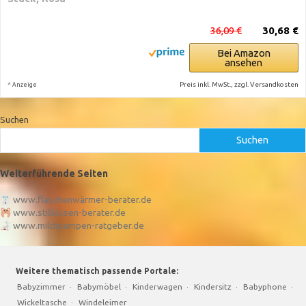
36,09 €
30,68 €
Bei Amazon
ansehen
*
Preis inkl. MwSt., zzgl. Versandkosten
Anzeige
Suchen
Suchen
Weiterführende Seiten
www.flaschenwärmer-berater.de
www.stillkissen-berater.de
www.milchpumpen-ratgeber.de
Weitere thematisch passende Portale:
Babyzimmer
·
Babymöbel
·
Kinderwagen
·
Kindersitz
·
Babyphone
·
Wickeltasche
·
Windeleimer