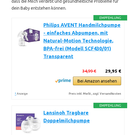
dass die Milch verdirbt und gesundheitliche Probleme für
dein Baby entstehen können.
EMPFEHLUNG
Philips AVENT Handmilchpumpe
- einfaches Abpumpen, mit
Natural-Motion Technologie,
BPA-frei (Modell SCF430/01)
Transparent
34,99 €
29,95 €
Bei Amazon ansehen
*
Preis inkl. MwSt., zzgl. Versandkosten
Anzeige
EMPFEHLUNG
Lansinoh Tragbare
Doppelmilchpumpe