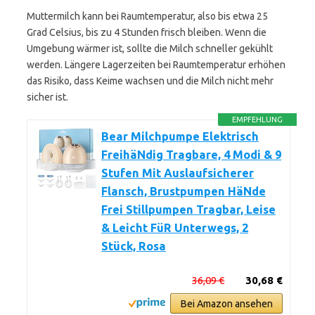
Muttermilch kann bei Raumtemperatur, also bis etwa 25
Grad Celsius, bis zu 4 Stunden frisch bleiben. Wenn die
Umgebung wärmer ist, sollte die Milch schneller gekühlt
werden. Längere Lagerzeiten bei Raumtemperatur erhöhen
das Risiko, dass Keime wachsen und die Milch nicht mehr
sicher ist.
EMPFEHLUNG
Bear Milchpumpe Elektrisch
FreihäNdig Tragbare, 4 Modi & 9
Stufen Mit Auslaufsicherer
Flansch, Brustpumpen HäNde
Frei Stillpumpen Tragbar, Leise
& Leicht FüR Unterwegs, 2
Stück, Rosa
36,09 €
30,68 €
Bei Amazon ansehen