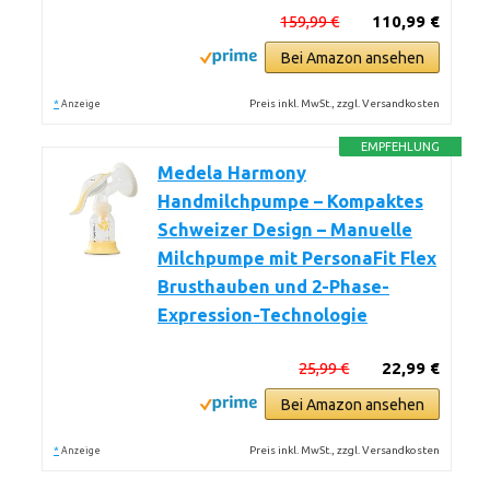
159,99 €
110,99 €
Bei Amazon ansehen
*
Preis inkl. MwSt., zzgl. Versandkosten
Anzeige
EMPFEHLUNG
Medela Harmony
Handmilchpumpe – Kompaktes
Schweizer Design – Manuelle
Milchpumpe mit PersonaFit Flex
Brusthauben und 2-Phase-
Expression-Technologie
25,99 €
22,99 €
Bei Amazon ansehen
*
Preis inkl. MwSt., zzgl. Versandkosten
Anzeige