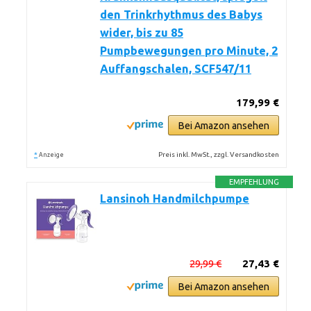
den Trinkrhythmus des Babys
wider, bis zu 85
Pumpbewegungen pro Minute, 2
Auffangschalen, SCF547/11
179,99 €
Bei Amazon ansehen
*
Preis inkl. MwSt., zzgl. Versandkosten
Anzeige
EMPFEHLUNG
Lansinoh Handmilchpumpe
29,99 €
27,43 €
Bei Amazon ansehen