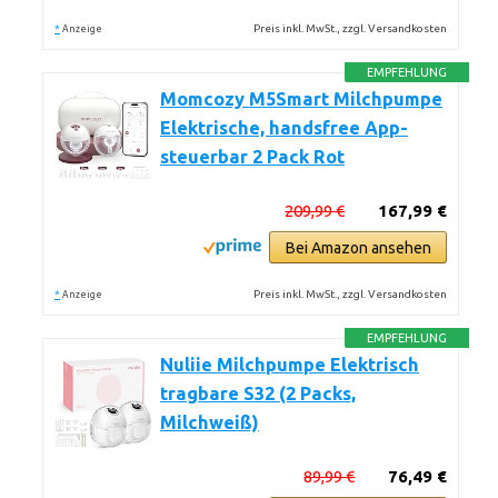
*
Preis inkl. MwSt., zzgl. Versandkosten
Anzeige
EMPFEHLUNG
Momcozy M5Smart Milchpumpe
Elektrische, handsfree App-
steuerbar 2 Pack Rot
209,99 €
167,99 €
Bei Amazon ansehen
*
Preis inkl. MwSt., zzgl. Versandkosten
Anzeige
EMPFEHLUNG
Nuliie Milchpumpe Elektrisch
tragbare S32 (2 Packs,
Milchweiß)
89,99 €
76,49 €