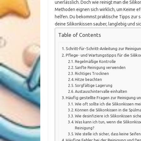
unerlässlich. Doch wie reinigt man die Silik
Methoden eignen sich wirklich, um Keime eff
helfen. Du bekommst praktische Tipps zur 
deine Silikonkissen sauber, langlebig und si
Table of Contents
Schritt-für-Schritt-Anleitung zur Reinigu
Pflege- und Wartungstipps für die Silik
Regelmäßige Kontrolle
Sanfte Reinigung verwenden
Richtiges Trocknen
Hitze beachten
Sorgfältige Lagerung
Austauschintervalle einhalten
Häufig gestellte Fragen zur Reinigung un
Wie oft sollte ich die Silikonkissen 
Können die Silikonkissen in die Spülm
Wie desinfiziere ich Silikonkissen sic
Was kann ich tun, wenn die Silikonki
Reinigung?
Wie stelle ich sicher, dass keine Seife
Häufige Fehler bei der Reinigung und Des