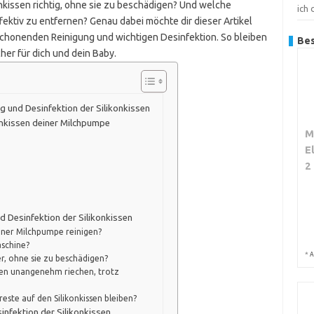
onkissen richtig, ohne sie zu beschädigen? Und welche
ich
ektiv zu entfernen? Genau dabei möchte dir dieser Artikel
schonenden Reinigung und wichtigen Desinfektion. So bleiben
Bes
cher für dich und dein Baby.
ng und Desinfektion der Silikonkissen
onkissen deiner Milchpumpe
M
E
2
d Desinfektion der Silikonkissen
meiner Milchpumpe reinigen?
aschine?
*
A
her, ohne sie zu beschädigen?
ssen unangenehm riechen, trotz
nreste auf den Silikonkissen bleiben?
infektion der Silikonkissen