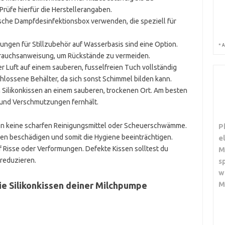
rüfe hierfür die Herstellerangaben.
rische Dampfdesinfektionsbox verwenden, die speziell für
ungen für Stillzubehör auf Wasserbasis sind eine Option.
*
A
ebrauchsanweisung, um Rückstände zu vermeiden.
er Luft auf einem sauberen, fusselfreien Tuch vollständig
hlossene Behälter, da sich sonst Schimmel bilden kann.
 Silikonkissen an einem sauberen, trockenen Ort. Am besten
b und Verschmutzungen fernhält.
n keine scharfen Reinigungsmittel oder Scheuerschwämme.
P
sen beschädigen und somit die Hygiene beeinträchtigen.
e
uf Risse oder Verformungen. Defekte Kissen solltest du
M
 reduzieren.
s
w
M
ie Silikonkissen deiner Milchpumpe