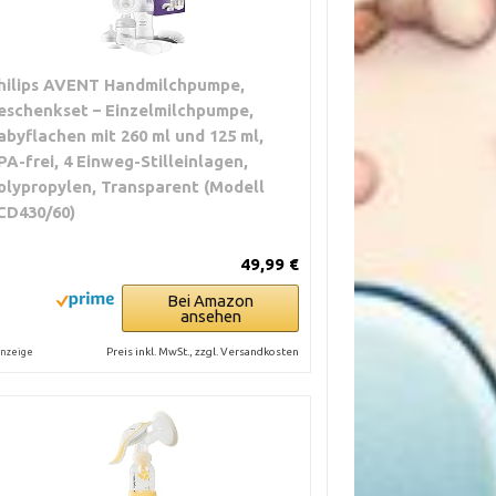
hilips AVENT Handmilchpumpe,
eschenkset – Einzelmilchpumpe,
abyflachen mit 260 ml und 125 ml,
PA-frei, 4 Einweg-Stilleinlagen,
olypropylen, Transparent (Modell
CD430/60)
49,99 €
Bei Amazon
ansehen
Preis inkl. MwSt., zzgl. Versandkosten
nzeige