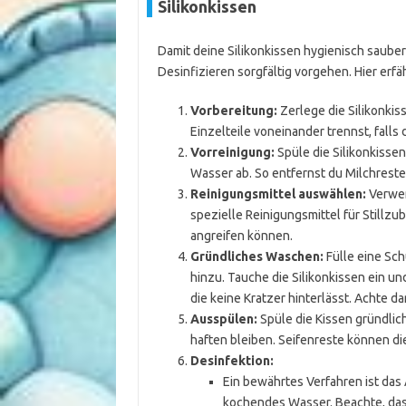
Silikonkissen
Damit deine Silikonkissen hygienisch sauber
Desinfizieren sorgfältig vorgehen. Hier erfä
Vorbereitung:
Zerlege die Silikonkis
Einzelteile voneinander trennst, fall
Vorreinigung:
Spüle die Silikonkiss
Wasser ab. So entfernst du Milchreste
Reinigungsmittel auswählen:
Verwen
spezielle Reinigungsmittel für Stillzu
angreifen können.
Gründliches Waschen:
Fülle eine Sc
hinzu. Tauche die Silikonkissen ein u
die keine Kratzer hinterlässt. Achte d
Ausspülen:
Spüle die Kissen gründlic
haften bleiben. Seifenreste können d
Desinfektion:
Ein bewährtes Verfahren ist das
kochendes Wasser. Beachte, dass