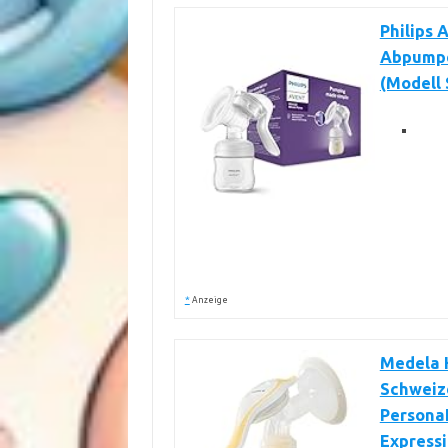
Philips
Abpumpe
(Modell
*
Anzeige
Medela 
Schweiz
PersonaF
Express