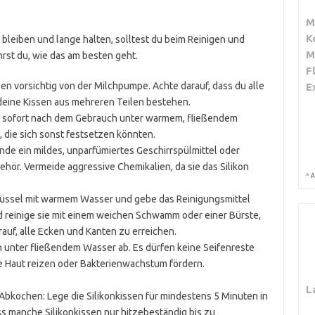
M
K
 bleiben und lange halten, solltest du beim Reinigen und
M
hrst du, wie das am besten geht.
F
sen vorsichtig von der Milchpumpe. Achte darauf, dass du alle
E
s deine Kissen aus mehreren Teilen bestehen.
en sofort nach dem Gebrauch unter warmem, fließendem
, die sich sonst festsetzen könnten.
de ein mildes, unparfümiertes Geschirrspülmittel oder
behör. Vermeide aggressive Chemikalien, da sie das Silikon
*
A
hüssel mit warmem Wasser und gebe das Reinigungsmittel
nd reinige sie mit einem weichen Schwamm oder einer Bürste,
arauf, alle Ecken und Kanten zu erreichen.
h unter fließendem Wasser ab. Es dürfen keine Seifenreste
ie Haut reizen oder Bakterienwachstum fördern.
L
 Abkochen: Lege die Silikonkissen für mindestens 5 Minuten in
 manche Silikonkissen nur hitzebeständig bis zu