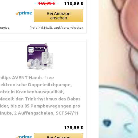
159,99 €
110,99 €
Bei Amazon
ansehen
Preis inkl. MwSt., zzgl. Versandkosten
nzeige
hilips AVENT Hands-free
lektronische Doppelmilchpumpe,
otor in Krankenhausqualität,
piegelt den Trinkrhythmus des Babys
ider, bis zu 85 Pumpbewegungen pro
inute, 2 Auffangschalen, SCF547/11
179,99 €
Bei Amazon