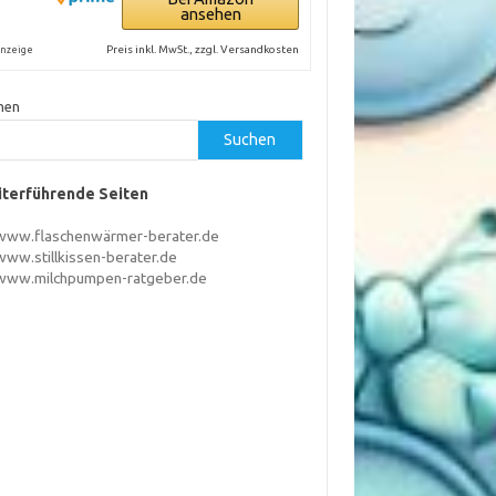
ansehen
Preis inkl. MwSt., zzgl. Versandkosten
nzeige
hen
Suchen
terführende Seiten
www.flaschenwärmer-berater.de
www.stillkissen-berater.de
www.milchpumpen-ratgeber.de