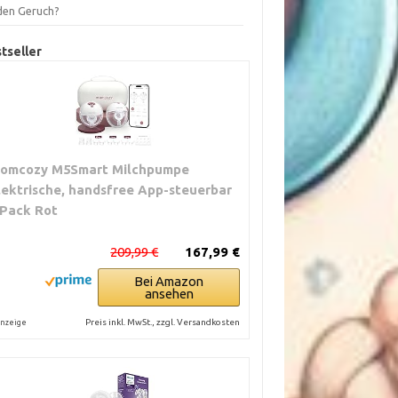
 den Geruch?
tseller
omcozy M5Smart Milchpumpe
lektrische, handsfree App-steuerbar
 Pack Rot
209,99 €
167,99 €
Bei Amazon
ansehen
Preis inkl. MwSt., zzgl. Versandkosten
nzeige