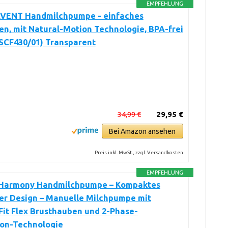
EMPFEHLUNG
 AVENT Handmilchpumpe - einfaches
n, mit Natural-Motion Technologie, BPA-frei
 SCF430/01) Transparent
34,99 €
29,95 €
Bei Amazon ansehen
Preis inkl. MwSt., zzgl. Versandkosten
EMPFEHLUNG
Harmony Handmilchpumpe – Kompaktes
er Design – Manuelle Milchpumpe mit
it Flex Brusthauben und 2-Phase-
ion-Technologie