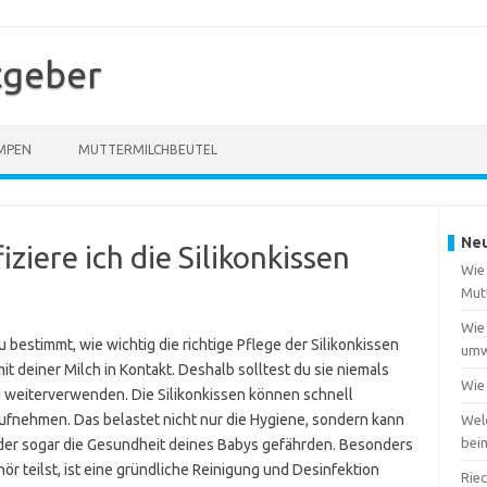
atgeber
MPEN
MUTTERMILCHBEUTEL
Neu
ziere ich die Silikonkissen
Wie
Mut
Wie 
estimmt, wie wichtig die richtige Pflege der Silikonkissen
umw
t deiner Milch in Kontakt. Deshalb solltest du sie niemals
Wie 
 weiterverwenden. Die Silikonkissen können schnell
aufnehmen. Das belastet nicht nur die Hygiene, sondern kann
Wel
bei
r sogar die Gesundheit deines Babys gefährden. Besonders
 teilst, ist eine gründliche Reinigung und Desinfektion
Riec