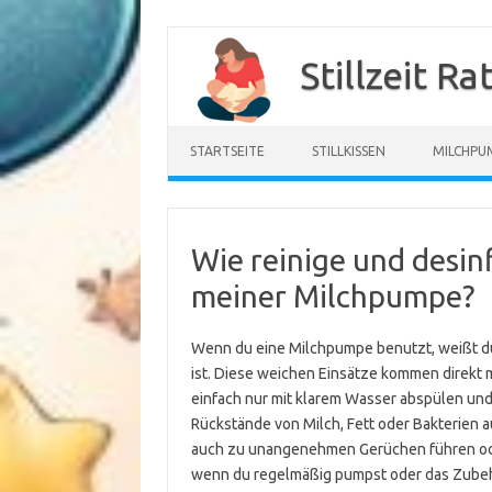
Zum
Inhalt
Stillzeit R
springen
STARTSEITE
STILLKISSEN
MILCHPU
Wie reinige und desinfi
meiner Milchpumpe?
Wenn du eine Milchpumpe benutzt, weißt du b
ist. Diese weichen Einsätze kommen direkt mi
einfach nur mit klarem Wasser abspülen und
Rückstände von Milch, Fett oder Bakterien 
auch zu unangenehmen Gerüchen führen ode
wenn du regelmäßig pumpst oder das Zubehör