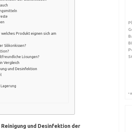
rauch
ngsmitteln
reste
den
P
G
 welches Produkt eignen sich am
B
B
r Silikonkissen?
P
ktion?
S
ltfreundliche Lösungen?
in Vergleich
gung und Desinfektion
l
 Lagerung
*
A
r Reinigung und Desinfektion der