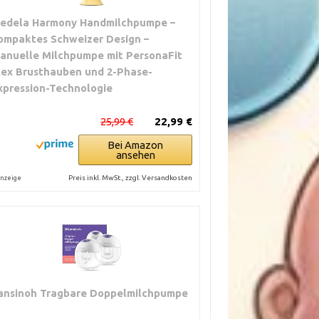
edela Harmony Handmilchpumpe –
ompaktes Schweizer Design –
anuelle Milchpumpe mit PersonaFit
lex Brusthauben und 2-Phase-
xpression-Technologie
25,99 €
22,99 €
Bei Amazon
ansehen
Preis inkl. MwSt., zzgl. Versandkosten
nzeige
ansinoh Tragbare Doppelmilchpumpe