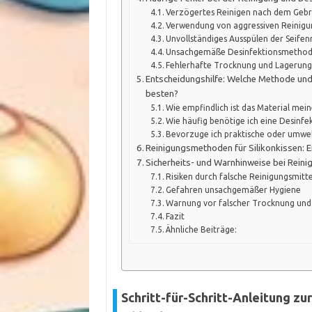
Verzögertes Reinigen nach dem Geb
Verwendung von aggressiven Reinigu
Unvollständiges Ausspülen der Seifen
Unsachgemäße Desinfektionsmetho
Fehlerhafte Trocknung und Lagerung
Entscheidungshilfe: Welche Methode und
besten?
Wie empfindlich ist das Material meine
Wie häufig benötige ich eine Desinfe
Bevorzuge ich praktische oder umwe
Reinigungsmethoden für Silikonkissen: E
Sicherheits- und Warnhinweise bei Reini
Risiken durch falsche Reinigungsmitte
Gefahren unsachgemäßer Hygiene
Warnung vor falscher Trocknung und
Fazit
Ähnliche Beiträge:
Schritt-für-Schritt-Anleitung zu