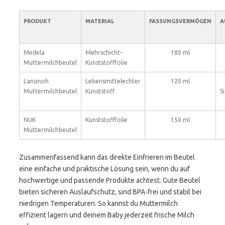
PRODUKT
MATERIAL
FASSUNGSVERMÖGEN
A
Medela
Mehrschicht-
180 ml
Muttermilchbeutel
Kunststofffolie
Lansinoh
Lebensmittelechter
120 ml
Muttermilchbeutel
Kunststoff
S
NUK
Kunststofffolie
150 ml
Muttermilchbeutel
Zusammenfassend kann das direkte Einfrieren im Beutel
eine einfache und praktische Lösung sein, wenn du auf
hochwertige und passende Produkte achtest. Gute Beutel
bieten sicheren Auslaufschutz, sind BPA-frei und stabil bei
niedrigen Temperaturen. So kannst du Muttermilch
effizient lagern und deinem Baby jederzeit frische Milch