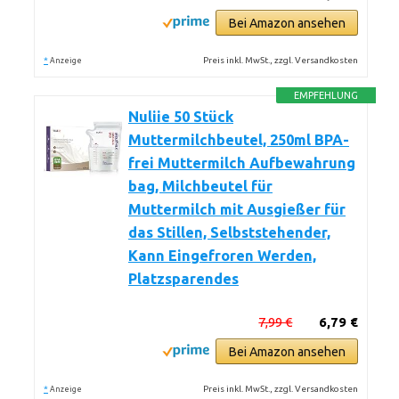
Bei Amazon ansehen
*
Preis inkl. MwSt., zzgl. Versandkosten
Anzeige
EMPFEHLUNG
Nuliie 50 Stück
Muttermilchbeutel, 250ml BPA-
frei Muttermilch Aufbewahrung
bag, Milchbeutel für
Muttermilch mit Ausgießer für
das Stillen, Selbststehender,
Kann Eingefroren Werden,
Platzsparendes
7,99 €
6,79 €
Bei Amazon ansehen
*
Preis inkl. MwSt., zzgl. Versandkosten
Anzeige