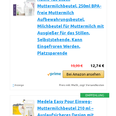
Muttermilchbeutel, 250ml BPA-
freie Muttermilch
Aufbewahrungsbeutel,
Milchbeutel für Muttermilch mit
Ausgießer für das Stillen,
Selbststehende, Kann
Eingefroren Werden,
Platzsparende
19,99 €
12,74 €
Bei Amazon ansehen
*
Preis inkl. MwSt., zzgl. Versandkosten
Anzeige
EMPFEHLUNG
Medela Easy Pour Einweg-
Muttermilchbeutel 210 ml –
Auslaufsicheres Design mit