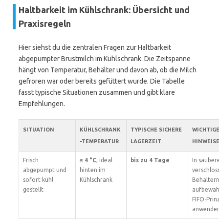
Haltbarkeit im Kühlschrank: Übersicht und
Praxisregeln
Hier siehst du die zentralen Fragen zur Haltbarkeit
abgepumpter Brustmilch im Kühlschrank. Die Zeitspanne
hängt von Temperatur, Behälter und davon ab, ob die Milch
gefroren war oder bereits gefüttert wurde. Die Tabelle
fasst typische Situationen zusammen und gibt klare
Empfehlungen.
SITUATION
KÜHLSCHRANK
TYPISCHE SICHERE
WICHTIG
-TEMPERATUR
LAGERZEIT
HINWEIS
Frisch
≤ 4 °C
, ideal
bis zu 4 Tage
In sauber
abgepumpt und
hinten im
verschlos
sofort kühl
Kühlschrank
Behälter
gestellt
aufbewah
FIFO-Prin
anwenden