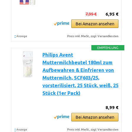
7,99 €
6,95 €
Bei Amazon ansehen
*
Preis inkl. MwSt., zzgl. Versandkosten
Anzeige
EMPFEHLUNG
Philips Avent
Muttermilchbeutel 180ml zum
Aufbewahren & Einfrieren von
Muttermilch, SCF603/25,
vorsterilisiert, 25 Stück, weiß, 25
Stück (1er Pack)
8,99 €
Bei Amazon ansehen
*
Preis inkl. MwSt., zzgl. Versandkosten
Anzeige