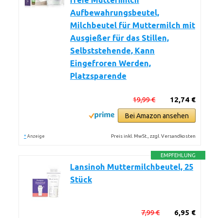
freie Muttermilch
Aufbewahrungsbeutel,
Milchbeutel für Muttermilch mit
Ausgießer für das Stillen,
Selbststehende, Kann
Eingefroren Werden,
Platzsparende
19,99 €
12,74 €
Bei Amazon ansehen
*
Preis inkl. MwSt., zzgl. Versandkosten
Anzeige
EMPFEHLUNG
Lansinoh Muttermilchbeutel, 25
Stück
7,99 €
6,95 €