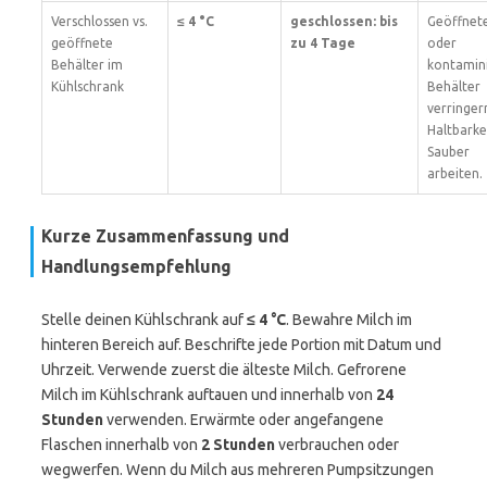
Verschlossen vs.
≤ 4 °C
geschlossen: bis
Geöffnet
geöffnete
zu 4 Tage
oder
Behälter im
kontamin
Kühlschrank
Behälter
verringer
Haltbarkei
Sauber
arbeiten.
Kurze Zusammenfassung und
Handlungsempfehlung
Stelle deinen Kühlschrank auf
≤ 4 °C
. Bewahre Milch im
hinteren Bereich auf. Beschrifte jede Portion mit Datum und
Uhrzeit. Verwende zuerst die älteste Milch. Gefrorene
Milch im Kühlschrank auftauen und innerhalb von
24
Stunden
verwenden. Erwärmte oder angefangene
Flaschen innerhalb von
2 Stunden
verbrauchen oder
wegwerfen. Wenn du Milch aus mehreren Pumpsitzungen