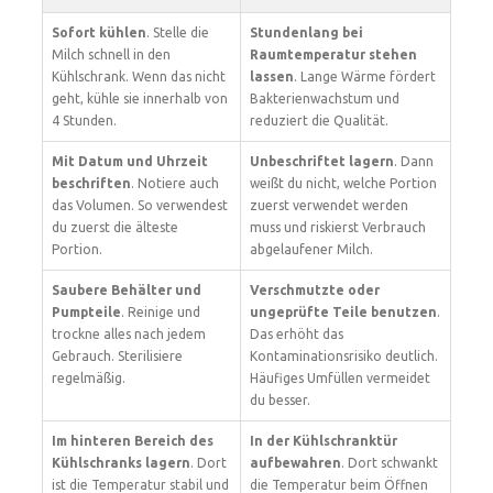
Sofort kühlen
. Stelle die
Stundenlang bei
Milch schnell in den
Raumtemperatur stehen
Kühlschrank. Wenn das nicht
lassen
. Lange Wärme fördert
geht, kühle sie innerhalb von
Bakterienwachstum und
4 Stunden.
reduziert die Qualität.
Mit Datum und Uhrzeit
Unbeschriftet lagern
. Dann
beschriften
. Notiere auch
weißt du nicht, welche Portion
das Volumen. So verwendest
zuerst verwendet werden
du zuerst die älteste
muss und riskierst Verbrauch
Portion.
abgelaufener Milch.
Saubere Behälter und
Verschmutzte oder
Pumpteile
. Reinige und
ungeprüfte Teile benutzen
.
trockne alles nach jedem
Das erhöht das
Gebrauch. Sterilisiere
Kontaminationsrisiko deutlich.
regelmäßig.
Häufiges Umfüllen vermeidet
du besser.
Im hinteren Bereich des
In der Kühlschranktür
Kühlschranks lagern
. Dort
aufbewahren
. Dort schwankt
ist die Temperatur stabil und
die Temperatur beim Öffnen