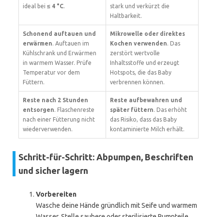
ideal bei
≤ 4 °C
.
stark und verkürzt die
Haltbarkeit.
Schonend auftauen und
Mikrowelle oder direktes
erwärmen
. Auftauen im
Kochen verwenden
. Das
Kühlschrank und Erwärmen
zerstört wertvolle
in warmem Wasser. Prüfe
Inhaltsstoffe und erzeugt
Temperatur vor dem
Hotspots, die das Baby
Füttern.
verbrennen können.
Reste nach 2 Stunden
Reste aufbewahren und
entsorgen
. Flaschenreste
später füttern
. Das erhöht
nach einer Fütterung nicht
das Risiko, dass das Baby
wiederverwenden.
kontaminierte Milch erhält.
Schritt-für-Schritt: Abpumpen, Beschriften
und sicher lagern
Vorbereiten
Wasche deine Hände gründlich mit Seife und warmem
Wasser. Stelle saubere oder sterilisierte Pumpteile