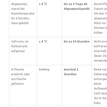
Abgepumpt,
≤ 4 °C
bis zu 4 Tage ab
Beschrift
zuerst bei
Abpumpzeitpunkt
Datum u
Raumtemperatur
Uhrzeit. F
bis 4 Stunden,
abgepum
dann gekühlt
Milch vo
Mischen 
kühlen.
Gefroren, im
≤ 4 °C
bis zu 24 Stunden
Nicht ern
Kühlschrank
einfrieren
aufgetaut
Innerhalb
dieser Zei
verwende
In Flasche
beliebig
maximal 2
Reste na
erwärmt oder
Stunden
Fütterun
aus Flasche
entsorgen
gefüttert
Keine
Aufbewa
nach Sau
durch das
Baby.