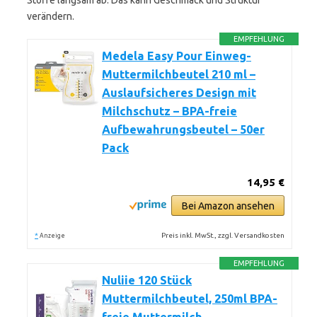
Stoffe langsam ab. Das kann Geschmack und Struktur
verändern.
EMPFEHLUNG
Medela Easy Pour Einweg-
Muttermilchbeutel 210 ml –
Auslaufsicheres Design mit
Milchschutz – BPA-freie
Aufbewahrungsbeutel – 50er
Pack
14,95 €
Bei Amazon ansehen
*
Preis inkl. MwSt., zzgl. Versandkosten
Anzeige
EMPFEHLUNG
Nuliie 120 Stück
Muttermilchbeutel, 250ml BPA-