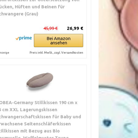
ücken, Hüften und Beinen für
chwangere (Grau)
45,99 €
26,99 €
Bei Amazon
ansehen
Preis inkl. MwSt., zzgl. Versandkosten
nzeige
OBEA-Germany Stillkissen 190 cm x
6 cm XXL Lagerungskissen
chwangerschaftskissen für Baby und
rwachsene Seitenschläferkissen
tillkissen mit Bezug aus Bio
aumwolle, Waffelmuster Taupe