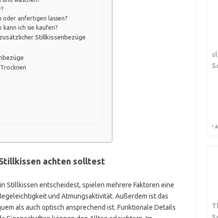
r?
 oder anfertigen lassen?
 kann ich sie kaufen?
 zusätzlicher Stillkissenbezüge
s
enbezüge
S
 Trocknen
*
A
tillkissen achten solltest
n Stillkissen entscheidest, spielen mehrere Faktoren eine
Pflegeleichtigkeit und Atmungsaktivität. Außerdem ist das
T
uem als auch optisch ansprechend ist. Funktionale Details
S