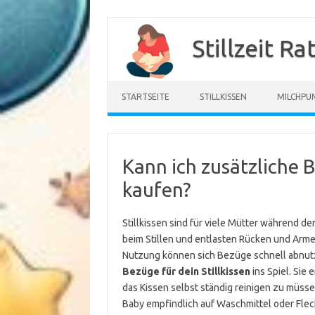
Zum
Inhalt
Stillzeit R
springen
STARTSEITE
STILLKISSEN
MILCHPU
Kann ich zusätzliche B
kaufen?
Stillkissen sind für viele Mütter während de
beim Stillen und entlasten Rücken und Arme
Nutzung können sich Bezüge schnell abnu
Bezüge für dein Stillkissen
ins Spiel. Sie
das Kissen selbst ständig reinigen zu müsse
Baby empfindlich auf Waschmittel oder Fleck