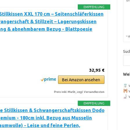
EMPFEHLUNG
Stillkissen XXL 170 cm – Seitenschläferkissen
angerschaft & Stillzeit – Lagerungskissen
lung & abnehmbarem Bezug - Blattpoesie
*
A
Suc
32,95 €
Wei
Bei Amazon ansehen
Preis inkl. MwSt., zzgl. Versandkosten
EMPFEHLUNG
e Stillkissen & Schwangerschaftskissen Dodo
remium - 180cm inkl. Bezug aus Musselin
umwolle) - Leise und feine Perlen,