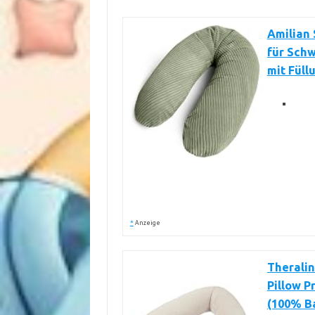
Amilian 
für Schw
mit Fül
*
Anzeige
Theralin
Pillow P
(100% Ba