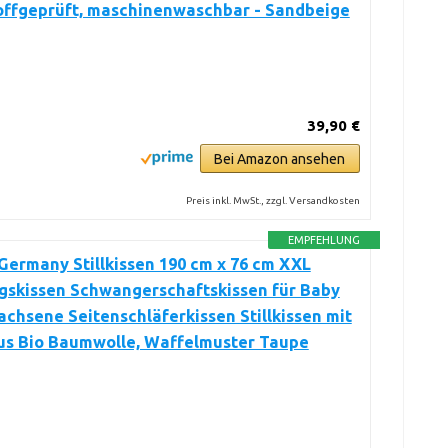
offgeprüft, maschinenwaschbar - Sandbeige
39,90 €
Bei Amazon ansehen
Preis inkl. MwSt., zzgl. Versandkosten
EMPFEHLUNG
ermany Stillkissen 190 cm x 76 cm XXL
gskissen Schwangerschaftskissen für Baby
chsene Seitenschläferkissen Stillkissen mit
us Bio Baumwolle, Waffelmuster Taupe