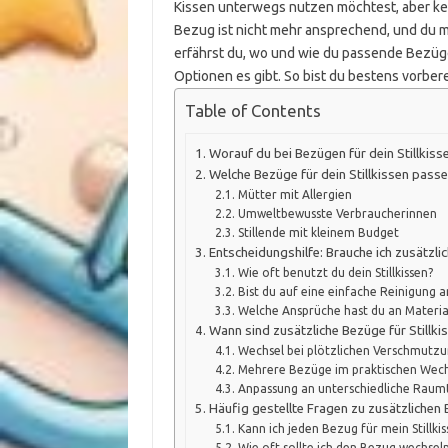
Kissen unterwegs nutzen möchtest, aber ke
Bezug ist nicht mehr ansprechend, und du mö
erfährst du, wo und wie du passende Bezüge
Optionen es gibt. So bist du bestens vorbere
Table of Contents
Worauf du bei Bezügen für dein Stillkisse
Welche Bezüge für dein Stillkissen passe
Mütter mit Allergien
Umweltbewusste Verbraucherinnen
Stillende mit kleinem Budget
Entscheidungshilfe: Brauche ich zusätzlic
Wie oft benutzt du dein Stillkissen?
Bist du auf eine einfache Reinigung 
Welche Ansprüche hast du an Materia
Wann sind zusätzliche Bezüge für Stillk
Wechsel bei plötzlichen Verschmutz
Mehrere Bezüge im praktischen Wech
Anpassung an unterschiedliche Rau
Häufig gestellte Fragen zu zusätzlichen 
Kann ich jeden Bezug für mein Stillk
Wie oft sollte ich den Bezug wechsel