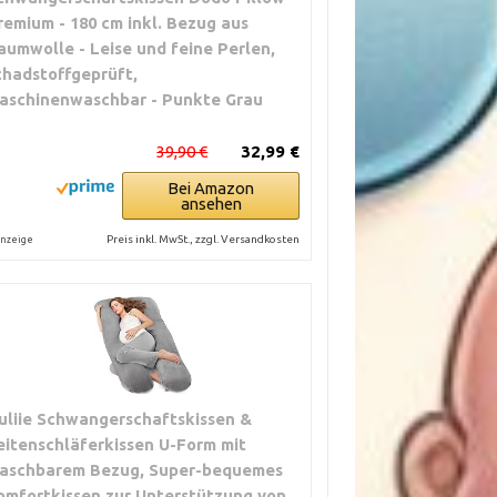
remium - 180 cm inkl. Bezug aus
aumwolle - Leise und feine Perlen,
chadstoffgeprüft,
aschinenwaschbar - Punkte Grau
39,90 €
32,99 €
Bei Amazon
ansehen
Preis inkl. MwSt., zzgl. Versandkosten
nzeige
uliie Schwangerschaftskissen &
eitenschläferkissen U-Form mit
aschbarem Bezug, Super-bequemes
omfortkissen zur Unterstützung von