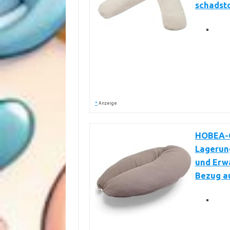
schadst
*
Anzeige
HOBEA-G
Lagerun
und Erwa
Bezug a