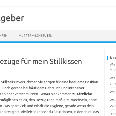
atgeber
MPEN
MUTTERMILCHBEUTEL
Neu
ezüge für mein Stillkissen
Wie
Mut
Wie 
r Stillzeit unverzichtbar. Sie sorgen für eine bequeme Position
umw
. Doch gerade bei häufigem Gebrauch und intensiver
Wie 
tzen oder verschmutzen. Genau hier kommen
zusätzliche
 ermöglichen es dir, den Bezug regelmäßig zu wechseln, ohne
Wel
bei
n. Das spart Zeit und erhält die Hygiene, gerade wenn dein
en reagiert. Vielleicht kennst du Situationen, in denen du das
Riec