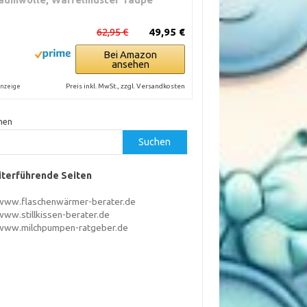
62,95 €
49,95 €
Bei Amazon
ansehen
Preis inkl. MwSt., zzgl. Versandkosten
nzeige
hen
Suchen
terführende Seiten
www.flaschenwärmer-berater.de
www.stillkissen-berater.de
www.milchpumpen-ratgeber.de