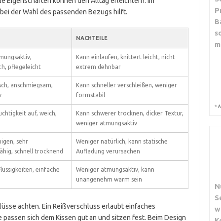
 Eigenschaften können den Alltag erleichtern. Im
P
r bei der Wahl des passenden Bezugs hilft.
B
s
NACHTEILE
m
tmungsaktiv,
Kann einlaufen, knittert leicht, nicht
h, pflegeleicht
extrem dehnbar
isch, anschmiegsam,
Kann schneller verschleißen, weniger
v
formstabil
*
A
chtigkeit auf, weich,
Kann schwerer trocknen, dicker Textur,
weniger atmungsaktiv
nigen, sehr
Weniger natürlich, kann statische
ähig, schnell trocknend
Aufladung verursachen
lüssigkeiten, einfache
Weniger atmungsaktiv, kann
unangenehm warm sein
N
S
hlüsse achten. Ein Reißverschluss erlaubt einfaches
w
assen sich dem Kissen gut an und sitzen fest. Beim Design
K