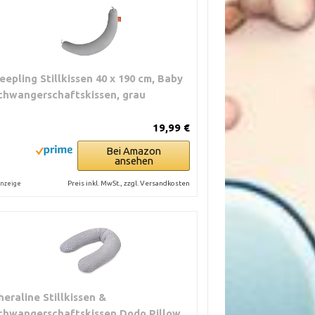
leepling Stillkissen 40 x 190 cm, Baby
chwangerschaftskissen, grau
19,99 €
Bei Amazon
ansehen
Preis inkl. MwSt., zzgl. Versandkosten
nzeige
heraline Stillkissen &
chwangerschaftskissen Dodo Pillow