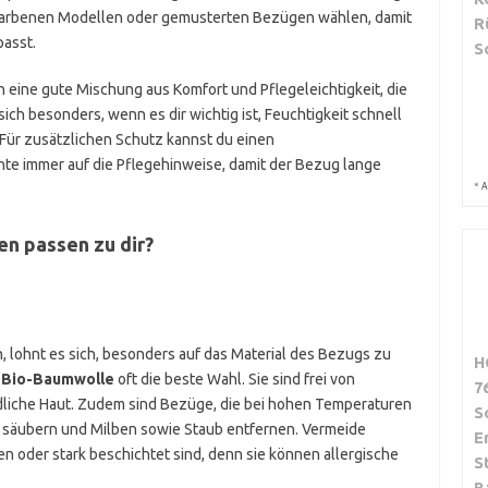
farbenen Modellen oder gemusterten Bezügen wählen, damit
R
passt.
S
eine gute Mischung aus Komfort und Pflegeleichtigkeit, die
 sich besonders, wenn es dir wichtig ist, Feuchtigkeit schnell
Für zusätzlichen Schutz kannst du einen
e immer auf die Pflegehinweise, damit der Bezug lange
*
A
en passen zu dir?
, lohnt es sich, besonders auf das Material des Bezugs zu
H
e
Bio-Baumwolle
oft die beste Wahl. Sie sind frei von
7
iche Haut. Zudem sind Bezüge, die bei hohen Temperaturen
S
ig säubern und Milben sowie Staub entfernen. Vermeide
E
en oder stark beschichtet sind, denn sie können allergische
S
B