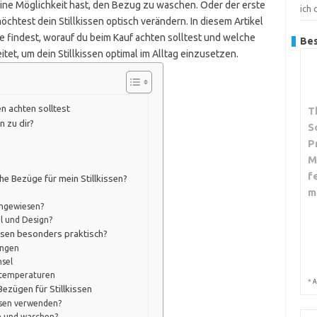
ine Möglichkeit hast, den Bezug zu waschen. Oder der erste
ich
chtest dein Stillkissen optisch verändern. In diesem Artikel
 findest, worauf du beim Kauf achten solltest und welche
Bes
itet, um dein Stillkissen optimal im Alltag einzusetzen.
n achten solltest
T
n zu dir?
S
P
M
f
he Bezüge für mein Stillkissen?
m
angewiesen?
l und Design?
issen besonders praktisch?
ungen
sel
mtemperaturen
*
A
Bezügen für Stillkissen
issen verwenden?
n und waschen?