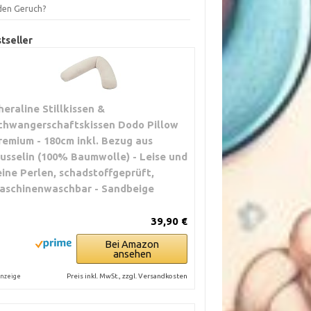
 den Geruch?
tseller
heraline Stillkissen &
chwangerschaftskissen Dodo Pillow
remium - 180cm inkl. Bezug aus
usselin (100% Baumwolle) - Leise und
eine Perlen, schadstoffgeprüft,
aschinenwaschbar - Sandbeige
39,90 €
Bei Amazon
ansehen
Preis inkl. MwSt., zzgl. Versandkosten
nzeige