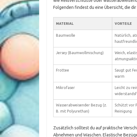
wie Reißverschlüsse oder wasserabweisende
Folgenden findest du eine Übersicht, die di
MATERIAL
VORTEILE
Baumwolle
Natürlich, a
hautfreundlic
Jersey (Baumwollmischung)
Weich, elast
atmungsakti
Frottee
Saugt gut Feu
warm
Mikrofaser
Leicht zu rei
widerstandsf
Wasserabweisender Bezug (z.
Schützt vor F
B. mit Polyurethan)
Reinigung
Zusätzlich solltest du auf praktische Versc
Abnehmen und Waschen. Elastische Bezüge p