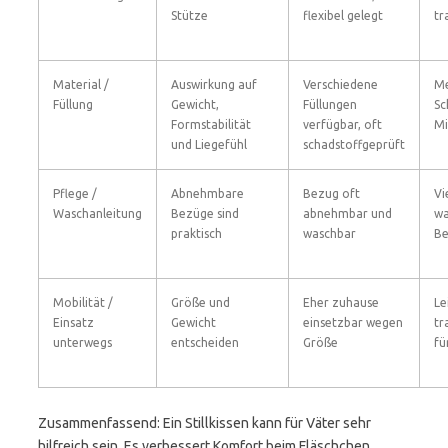
Stütze
flexibel gelegt
tr
Material /
Auswirkung auf
Verschiedene
Me
Füllung
Gewicht,
Füllungen
Sc
Formstabilität
verfügbar, oft
Mi
und Liegefühl
schadstoffgeprüft
Pflege /
Abnehmbare
Bezug oft
Vi
Waschanleitung
Bezüge sind
abnehmbar und
w
praktisch
waschbar
B
Mobilität /
Größe und
Eher zuhause
Le
Einsatz
Gewicht
einsetzbar wegen
tr
unterwegs
entscheiden
Größe
fü
Zusammenfassend: Ein Stillkissen kann für Väter sehr
hilfreich sein. Es verbessert Komfort beim Fläschchen