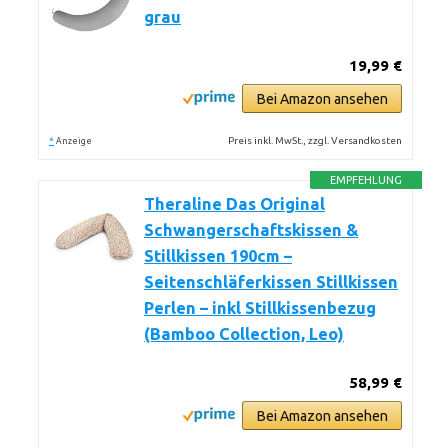
grau
19,99 €
Bei Amazon ansehen
*
Preis inkl. MwSt., zzgl. Versandkosten
Anzeige
EMPFEHLUNG
Theraline Das Original
Schwangerschaftskissen &
Stillkissen 190cm –
Seitenschläferkissen Stillkissen
Perlen – inkl Stillkissenbezug
(Bamboo Collection, Leo)
58,99 €
Bei Amazon ansehen