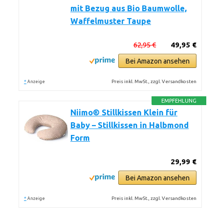
mit Bezug aus Bio Baumwolle,
Waffelmuster Taupe
62,95 €
49,95 €
Bei Amazon ansehen
*
Preis inkl. MwSt., zzgl. Versandkosten
Anzeige
EMPFEHLUNG
Niimo® Stillkissen Klein für
Baby – Stillkissen in Halbmond
Form
29,99 €
Bei Amazon ansehen
*
Preis inkl. MwSt., zzgl. Versandkosten
Anzeige