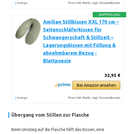
*
Preis inkl. MwSt., zzgl. Versandkosten
Anzeige
EMPFEHLUNG
Amilian Stillkissen XXL 170 cm –
Seitenschläferkissen für
Schwangerschaft & Stillzeit –
Lagerungskissen mit Füllung &
abnehmbarem Bezug -
Blattpoesie
32,95 €
Bei Amazon ansehen
*
Preis inkl. MwSt., zzgl. Versandkosten
Anzeige
Übergang vom Stillen zur Flasche
Beim Umstieg auf die Flasche hilft das Kissen, eine