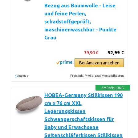
Bezug aus Baumwolle - Leise
und feine Perlen,
schadstoffgeprüft,
maschinenwaschbar - Punkte
Grau
39,90 €
32,99 €
Bei Amazon ansehen
*
Preis inkl. MwSt., zzgl. Versandkosten
Anzeige
EMPFEHLUNG
HOBEA-Germany Stillkissen 190
cm x 76 cm XXL
Lagerungskissen
Schwangerschaftskissen für
Baby und Erwachsene
Seitenschläferkissen Stillkissen