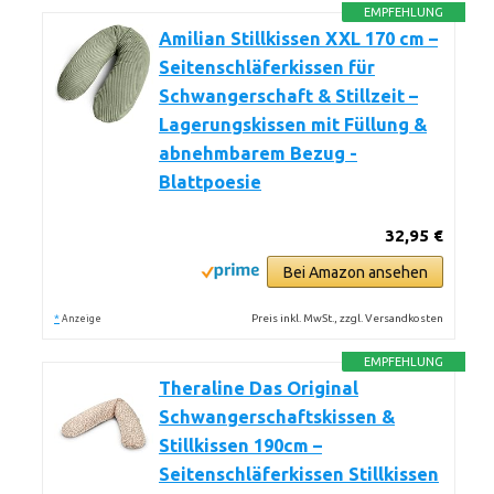
EMPFEHLUNG
Amilian Stillkissen XXL 170 cm –
Seitenschläferkissen für
Schwangerschaft & Stillzeit –
Lagerungskissen mit Füllung &
abnehmbarem Bezug -
Blattpoesie
32,95 €
Bei Amazon ansehen
*
Preis inkl. MwSt., zzgl. Versandkosten
Anzeige
EMPFEHLUNG
Theraline Das Original
Schwangerschaftskissen &
Stillkissen 190cm –
Seitenschläferkissen Stillkissen