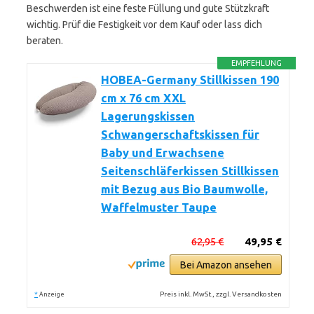
Beschwerden ist eine feste Füllung und gute Stützkraft
wichtig. Prüf die Festigkeit vor dem Kauf oder lass dich
beraten.
EMPFEHLUNG
HOBEA-Germany Stillkissen 190
cm x 76 cm XXL
Lagerungskissen
Schwangerschaftskissen für
Baby und Erwachsene
Seitenschläferkissen Stillkissen
mit Bezug aus Bio Baumwolle,
Waffelmuster Taupe
62,95 €
49,95 €
Bei Amazon ansehen
*
Preis inkl. MwSt., zzgl. Versandkosten
Anzeige