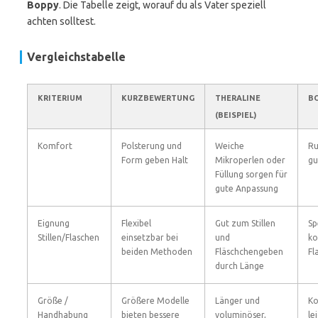
Boppy
. Die Tabelle zeigt, worauf du als Vater speziell
achten solltest.
Vergleichstabelle
KRITERIUM
KURZBEWERTUNG
THERALINE
BO
(BEISPIEL)
Komfort
Polsterung und
Weiche
Ru
Form geben Halt
Mikroperlen oder
gu
Füllung sorgen für
gute Anpassung
Eignung
Flexibel
Gut zum Stillen
Sp
Stillen/Flaschen
einsetzbar bei
und
ko
beiden Methoden
Fläschchengeben
Fl
durch Länge
Größe /
Größere Modelle
Länger und
Ko
Handhabung
bieten bessere
voluminöser,
le