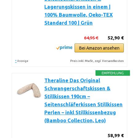
Lagerungskissen in einem |
100% Baumwolle, Oeko-TEX
Standard 100 | Grün
64,95 €
52,90 €
Bei Amazon ansehen
*
Preis inkl. MwSt., zzgl. Versandkosten
Anzeige
EMPFEHLUNG
Theraline Das Original
Schwangerschaftskissen &
Stillkissen 190cm –
Seitenschläferkissen Stillkissen
Perlen – inkl Stillkissenbezug
(Bamboo Collection, Leo)
58,99 €