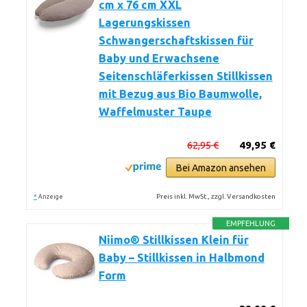
cm x 76 cm XXL
Lagerungskissen
Schwangerschaftskissen für
Baby und Erwachsene
Seitenschläferkissen Stillkissen
mit Bezug aus Bio Baumwolle,
Waffelmuster Taupe
62,95 €
49,95 €
Bei Amazon ansehen
*
Preis inkl. MwSt., zzgl. Versandkosten
Anzeige
EMPFEHLUNG
Niimo® Stillkissen Klein für
Baby – Stillkissen in Halbmond
Form