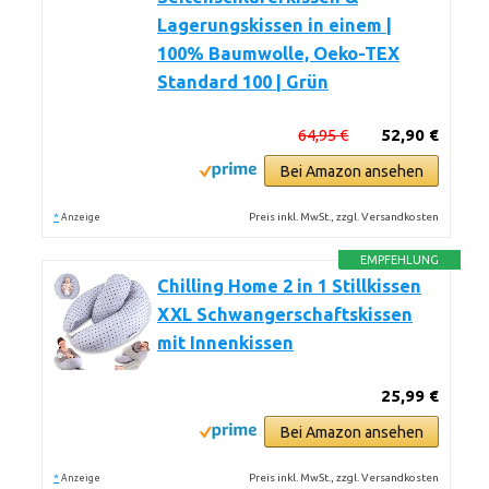
Lagerungskissen in einem |
100% Baumwolle, Oeko-TEX
Standard 100 | Grün
64,95 €
52,90 €
Bei Amazon ansehen
*
Preis inkl. MwSt., zzgl. Versandkosten
Anzeige
EMPFEHLUNG
Chilling Home 2 in 1 Stillkissen
XXL Schwangerschaftskissen
mit Innenkissen
25,99 €
Bei Amazon ansehen
*
Preis inkl. MwSt., zzgl. Versandkosten
Anzeige