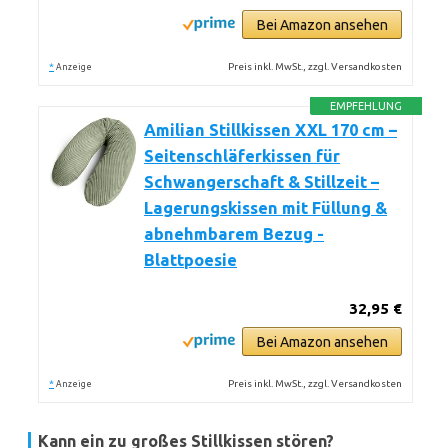
Bei Amazon ansehen
*
Preis inkl. MwSt., zzgl. Versandkosten
Anzeige
EMPFEHLUNG
Amilian Stillkissen XXL 170 cm –
Seitenschläferkissen für
Schwangerschaft & Stillzeit –
Lagerungskissen mit Füllung &
abnehmbarem Bezug -
Blattpoesie
32,95 €
Bei Amazon ansehen
*
Preis inkl. MwSt., zzgl. Versandkosten
Anzeige
Kann ein zu großes Stillkissen stören?