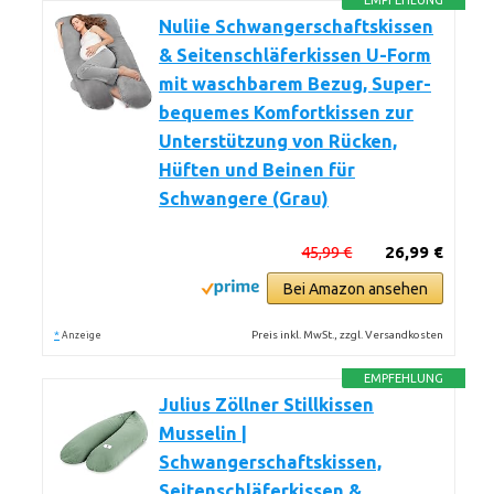
EMPFEHLUNG
Nuliie Schwangerschaftskissen
& Seitenschläferkissen U-Form
mit waschbarem Bezug, Super-
bequemes Komfortkissen zur
Unterstützung von Rücken,
Hüften und Beinen für
Schwangere (Grau)
45,99 €
26,99 €
Bei Amazon ansehen
*
Preis inkl. MwSt., zzgl. Versandkosten
Anzeige
EMPFEHLUNG
Julius Zöllner Stillkissen
Musselin |
Schwangerschaftskissen,
Seitenschläferkissen &