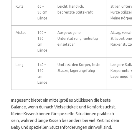
Kurz
60 –
Leicht, handlich,
Stillen unter
80 cm
begrenzte Stützkraft
kurze Stillze
Länge
kleine Körp
Mittel
100 –
Ausgewogene
Alltag, vers
120
Unterstützung, vielseitig
Stillposition
cm
einsetzbar
Rückenstütz
Länge
Lang
140 –
Umfasst den Körper, feste
Längere Still
160
Stütze, lagerungsfähig
Körperunter
cm
Lagerungshil
Länge
Insgesamt bietet ein mittelgroßes Stillkissen die beste
Balance, wenn du nach Vielseitigkeit und Komfort suchst.
Kleine Kissen können für spezielle Situationen praktisch
sein, während lange Kissen besonders bei viel Zeit mit dem
Baby und speziellen Stützanforderungen sinnvoll sind.