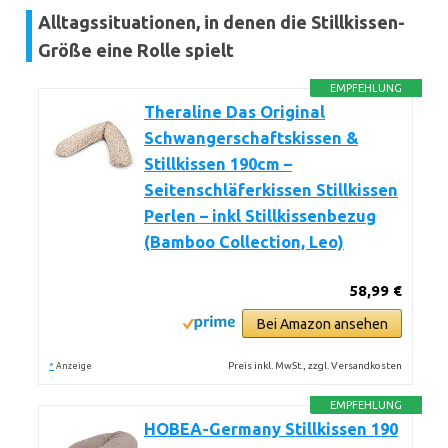
Alltagssituationen, in denen die Stillkissen-
Größe eine Rolle spielt
EMPFEHLUNG
Theraline Das Original
Schwangerschaftskissen &
Stillkissen 190cm –
Seitenschläferkissen Stillkissen
Perlen – inkl Stillkissenbezug
(Bamboo Collection, Leo)
58,99 €
Bei Amazon ansehen
*
Preis inkl. MwSt., zzgl. Versandkosten
Anzeige
EMPFEHLUNG
HOBEA-Germany Stillkissen 190