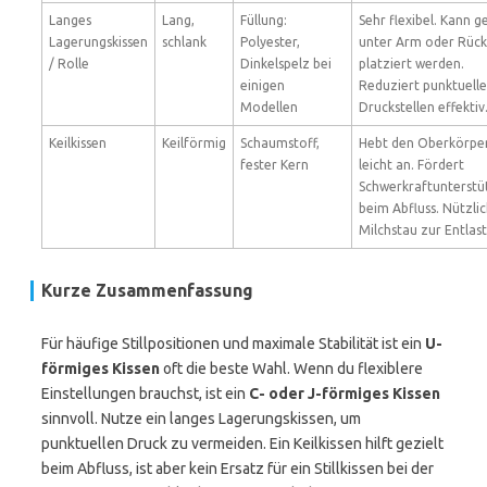
Langes
Lang,
Füllung:
Sehr flexibel. Kann g
Lagerungskissen
schlank
Polyester,
unter Arm oder Rüc
/ Rolle
Dinkelspelz bei
platziert werden.
einigen
Reduziert punktuell
Modellen
Druckstellen effektiv
Keilkissen
Keilförmig
Schaumstoff,
Hebt den Oberkörpe
fester Kern
leicht an. Fördert
Schwerkraftunterstü
beim Abfluss. Nützlic
Milchstau zur Entlas
Kurze Zusammenfassung
Für häufige Stillpositionen und maximale Stabilität ist ein
U-
förmiges Kissen
oft die beste Wahl. Wenn du flexiblere
Einstellungen brauchst, ist ein
C- oder J-förmiges Kissen
sinnvoll. Nutze ein langes Lagerungskissen, um
punktuellen Druck zu vermeiden. Ein Keilkissen hilft gezielt
beim Abfluss, ist aber kein Ersatz für ein Stillkissen bei der