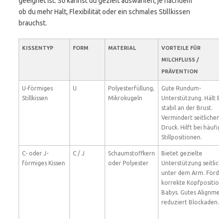
geeignet ist. So kannst du gezielt auswählen, je nachdem
ob du mehr Halt, Flexibilität oder ein schmales Stillkissen
brauchst.
KISSENTYP
FORM
MATERIAL
VORTEILE FÜR
MILCHFLUSS
/
PRÄVENTION
U-förmiges
U
Polyesterfüllung,
Gute Rundum-
Stillkissen
Mikrokugeln
Unterstützung. Hält
stabil an der Brust.
Vermindert seitliche
Druck. Hilft bei häuf
Stillpositionen.
C- oder J-
C / J
Schaumstoffkern
Bietet gezielte
förmiges Kissen
oder Polyester
Unterstützung seitli
unter dem Arm. Förd
korrekte Kopfpositio
Babys. Gutes Alignm
reduziert Blockaden.