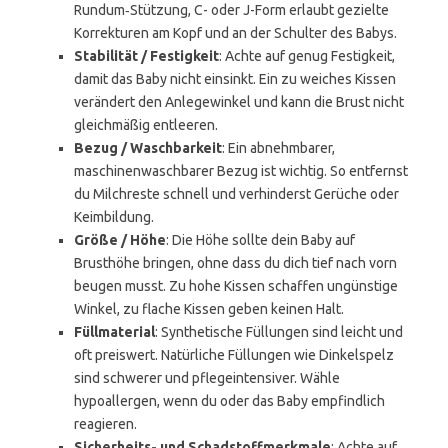
Rundum‑Stützung, C- oder J-Form erlaubt gezielte
Korrekturen am Kopf und an der Schulter des Babys.
Stabilität / Festigkeit
: Achte auf genug Festigkeit,
damit das Baby nicht einsinkt. Ein zu weiches Kissen
verändert den Anlegewinkel und kann die Brust nicht
gleichmäßig entleeren.
Bezug / Waschbarkeit
: Ein abnehmbarer,
maschinenwaschbarer Bezug ist wichtig. So entfernst
du Milchreste schnell und verhinderst Gerüche oder
Keimbildung.
Größe / Höhe
: Die Höhe sollte dein Baby auf
Brusthöhe bringen, ohne dass du dich tief nach vorn
beugen musst. Zu hohe Kissen schaffen ungünstige
Winkel, zu flache Kissen geben keinen Halt.
Füllmaterial
: Synthetische Füllungen sind leicht und
oft preiswert. Natürliche Füllungen wie Dinkelspelz
sind schwerer und pflegeintensiver. Wähle
hypoallergen, wenn du oder das Baby empfindlich
reagieren.
Sicherheits- und Schadstoffmerkmale
: Achte auf