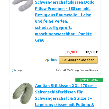
Schwangerschaftskissen Dodo
Pillow Premium - 180 cm inkl.
Bezug aus Baumwolle - Leise
und feine Perlen,
schadstoffgeprüft,
maschinenwaschbar - Punkte
Grau
39,90 €
32,99 €
Bei Amazon ansehen
*
Preis inkl. MwSt., zzgl. Versandkosten
Anzeige
EMPFEHLUNG
Amilian Stillkissen XXL 170 cm –
Seitenschläferkissen für
Schwangerschaft & Stillzeit –
Lagerungskissen mit Füllung &