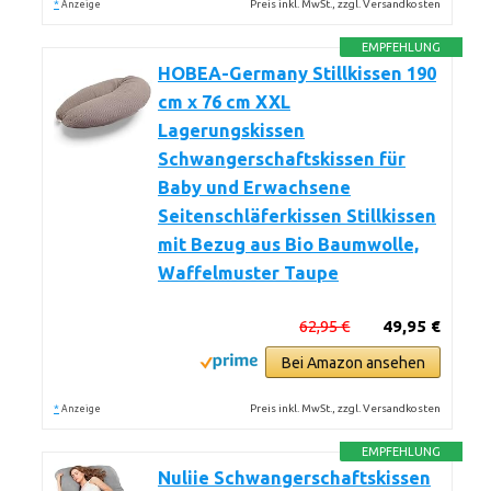
*
Preis inkl. MwSt., zzgl. Versandkosten
Anzeige
EMPFEHLUNG
HOBEA-Germany Stillkissen 190
cm x 76 cm XXL
Lagerungskissen
Schwangerschaftskissen für
Baby und Erwachsene
Seitenschläferkissen Stillkissen
mit Bezug aus Bio Baumwolle,
Waffelmuster Taupe
62,95 €
49,95 €
Bei Amazon ansehen
*
Preis inkl. MwSt., zzgl. Versandkosten
Anzeige
EMPFEHLUNG
Nuliie Schwangerschaftskissen