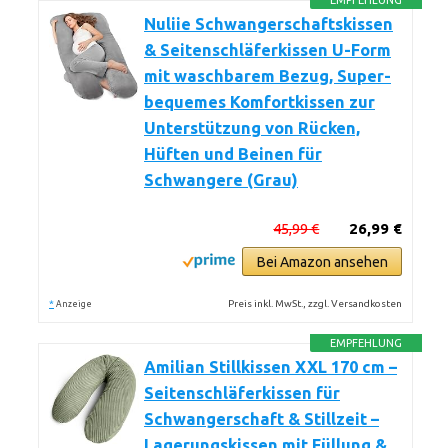
EMPFEHLUNG
Nuliie Schwangerschaftskissen
& Seitenschläferkissen U-Form
mit waschbarem Bezug, Super-
bequemes Komfortkissen zur
Unterstützung von Rücken,
Hüften und Beinen für
Schwangere (Grau)
45,99 €
26,99 €
Bei Amazon ansehen
*
Preis inkl. MwSt., zzgl. Versandkosten
Anzeige
EMPFEHLUNG
Amilian Stillkissen XXL 170 cm –
Seitenschläferkissen für
Schwangerschaft & Stillzeit –
Lagerungskissen mit Füllung &