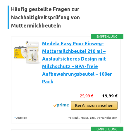
Häufig gestellte Fragen zur
Nachhaltigkeitsprüfung von
Muttermilchbeuteln
EMPFEHLUNG
Medela Easy Pour Einweg-
Muttermilchbeutel 210 ml –
Auslaufsicheres Design mit
Milchschutz – BPA-freie
Aufbewahrungsbeutel – 100er
Pack
25,99 €
19,99 €
Bei Amazon ansehen
*
Preis inkl. MwSt., zzgl. Versandkosten
Anzeige
EMPFEHLUNG