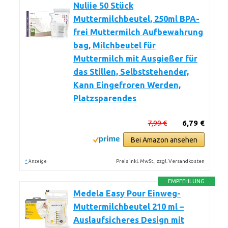
Nuliie 50 Stück
Muttermilchbeutel, 250ml BPA-
frei Muttermilch Aufbewahrung
bag, Milchbeutel für
Muttermilch mit Ausgießer für
das Stillen, Selbststehender,
Kann Eingefroren Werden,
Platzsparendes
7,99 €
6,79 €
Bei Amazon ansehen
*
Preis inkl. MwSt., zzgl. Versandkosten
Anzeige
EMPFEHLUNG
Medela Easy Pour Einweg-
Muttermilchbeutel 210 ml –
Auslaufsicheres Design mit