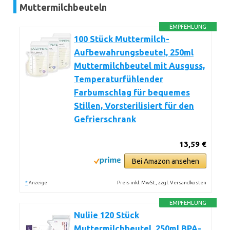
Muttermilchbeuteln
EMPFEHLUNG
100 Stück Muttermilch-
Aufbewahrungsbeutel, 250ml
Muttermilchbeutel mit Ausguss,
Temperaturfühlender
Farbumschlag für bequemes
Stillen, Vorsterilisiert für den
Gefrierschrank
13,59 €
Bei Amazon ansehen
*
Preis inkl. MwSt., zzgl. Versandkosten
Anzeige
EMPFEHLUNG
Nuliie 120 Stück
Muttermilchbeutel, 250ml BPA-