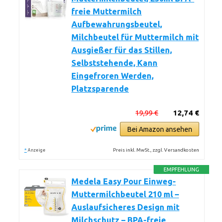
freie Muttermilch
Aufbewahrungsbeutel,
Milchbeutel für Muttermilch mit
Ausgießer für das Stillen,
Selbststehende, Kann
Eingefroren Werden,
Platzsparende
19,99 €
12,74 €
Bei Amazon ansehen
*
Preis inkl. MwSt., zzgl. Versandkosten
Anzeige
EMPFEHLUNG
Medela Easy Pour Einweg-
Muttermilchbeutel 210 ml –
Auslaufsicheres Design mit
Milchschutz – BPA-freie