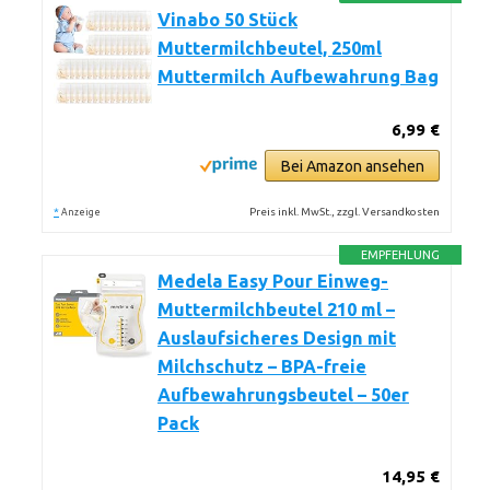
Vinabo 50 Stück
Muttermilchbeutel, 250ml
Muttermilch Aufbewahrung Bag
6,99 €
Bei Amazon ansehen
*
Preis inkl. MwSt., zzgl. Versandkosten
Anzeige
EMPFEHLUNG
Medela Easy Pour Einweg-
Muttermilchbeutel 210 ml –
Auslaufsicheres Design mit
Milchschutz – BPA-freie
Aufbewahrungsbeutel – 50er
Pack
14,95 €