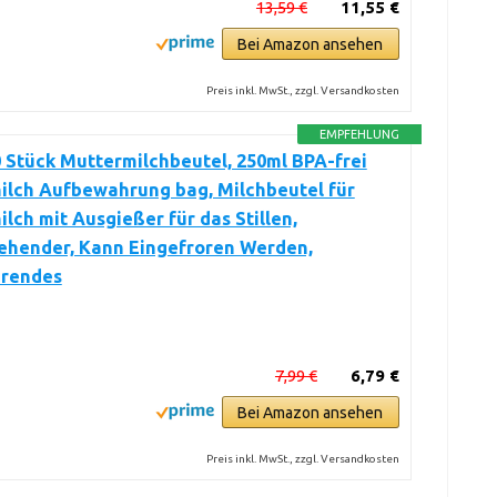
13,59 €
11,55 €
Bei Amazon ansehen
Preis inkl. MwSt., zzgl. Versandkosten
EMPFEHLUNG
0 Stück Muttermilchbeutel, 250ml BPA-frei
ilch Aufbewahrung bag, Milchbeutel für
lch mit Ausgießer für das Stillen,
tehender, Kann Eingefroren Werden,
arendes
7,99 €
6,79 €
Bei Amazon ansehen
Preis inkl. MwSt., zzgl. Versandkosten