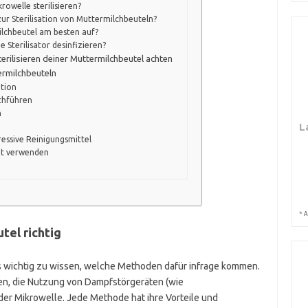
rowelle sterilisieren?
ur Sterilisation von Muttermilchbeuteln?
ilchbeutel am besten auf?
 Sterilisator desinfizieren?
terilisieren deiner Muttermilchbeutel achten
ermilchbeuteln
ation
rchführen
n
L
essive Reinigungsmittel
it verwenden
*
A
tel richtig
t es wichtig zu wissen, welche Methoden dafür infrage kommen.
en, die Nutzung von Dampfstörgeräten (wie
n der Mikrowelle. Jede Methode hat ihre Vorteile und