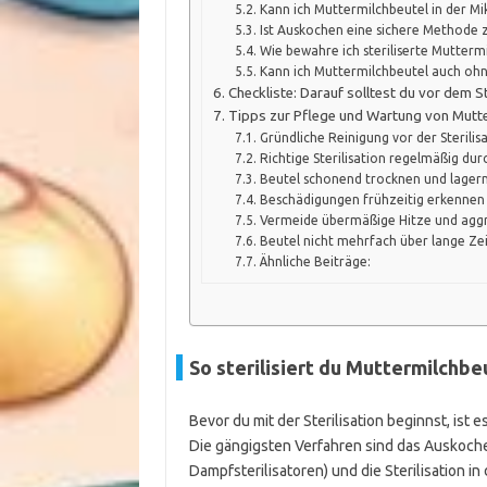
Kann ich Muttermilchbeutel in der Mik
Ist Auskochen eine sichere Methode z
Wie bewahre ich steriliserte Mutterm
Kann ich Muttermilchbeutel auch ohne
Checkliste: Darauf solltest du vor dem S
Tipps zur Pflege und Wartung von Mutt
Gründliche Reinigung vor der Sterilis
Richtige Sterilisation regelmäßig du
Beutel schonend trocknen und lager
Beschädigungen frühzeitig erkennen
Vermeide übermäßige Hitze und aggr
Beutel nicht mehrfach über lange Ze
Ähnliche Beiträge:
So sterilisiert du Muttermilchbeu
Bevor du mit der Sterilisation beginnst, is
Die gängigsten Verfahren sind das Auskoch
Dampfsterilisatoren) und die Sterilisation i