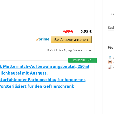
*
A
Suc
7,99 €
6,95 €
Bei Amazon ansehen
Wei
Preis inkl. MwSt., zzgl. Versandkosten
EMPFEHLUNG
ck Muttermilch-Aufbewahrungsbeutel, 250ml
lchbeutel mit Ausguss,
turfühlender Farbumschlag für bequemes
 Vorsterilisiert für den Gefrierschrank