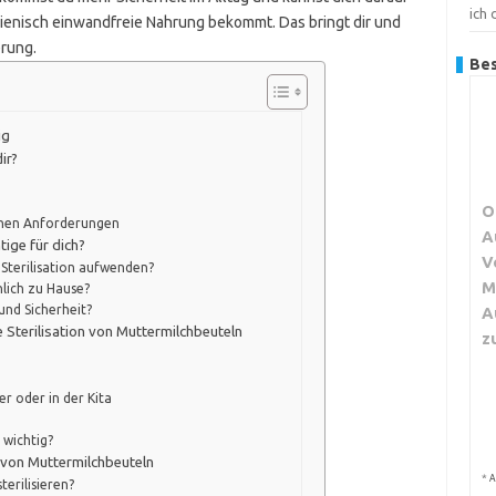
ich
gienisch einwandfreie Nahrung bekommt. Das bringt dir und
erung.
Bes
ig
ir?
O
chen Anforderungen
A
tige für dich?
V
e Sterilisation aufwenden?
M
lich zu Hause?
und Sicherheit?
A
e Sterilisation von Muttermilchbeuteln
z
r oder in der Kita
 wichtig?
n von Muttermilchbeuteln
*
A
terilisieren?