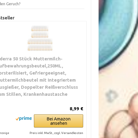
 den Geruch?
tseller
derra 50 Stück Muttermilch-
ufbewahrungsbeutel,250ML,
orsterilisiert, Gefriergeeignet,
uttermilchbeutel mit Integriertem
usgießer, Doppelter Reißverschluss
um Stillen, Krankenhaustasche
8,99 €
Bei Amazon
ansehen
Preis inkl. MwSt., zzgl. Versandkosten
nzeige