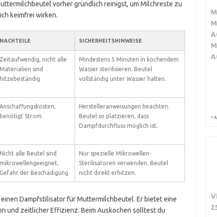
uttermilchbeutel vorher gründlich reinigst, um Milchreste zu
M
ich keimfrei wirken.
M
A
NACHTEILE
SICHERHEITSHINWEISE
M
A
Zeitaufwendig, nicht alle
Mindestens 5 Minuten in kochendem
Materialien sind
Wasser sterilisieren. Beutel
hitzebeständig
vollständig unter Wasser halten.
Anschaffungskosten,
Herstelleranweisungen beachten.
benötigt Strom
Beutel so platzieren, dass
*
A
Dampfdurchfluss möglich ist.
Nicht alle Beutel sind
Nur spezielle Mikrowellen-
mikrowellengeeignet,
Sterilisatoren verwenden. Beutel
Gefahr der Beschädigung
nicht direkt erhitzen.
V
inen Dampfstilisator für Muttermilchbeutel. Er bietet eine
2
on und zeitlicher Effizienz. Beim Auskochen solltest du