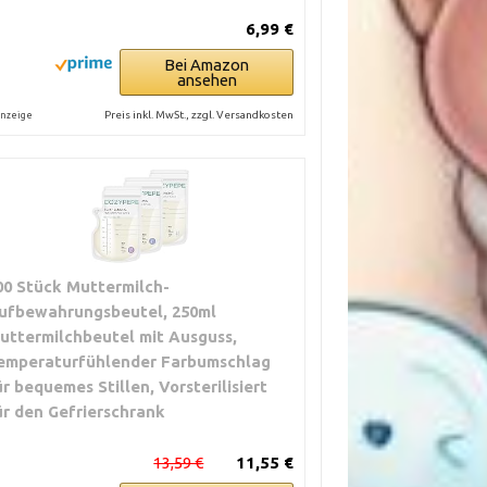
6,99 €
Bei Amazon
ansehen
Preis inkl. MwSt., zzgl. Versandkosten
nzeige
00 Stück Muttermilch-
ufbewahrungsbeutel, 250ml
uttermilchbeutel mit Ausguss,
emperaturfühlender Farbumschlag
ür bequemes Stillen, Vorsterilisiert
ür den Gefrierschrank
13,59 €
11,55 €