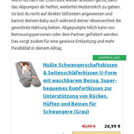
Wenn du nach der Elternzeit wieder arbeiten gehst, kann
das Abpumpen dir helfen, weiterhin Muttermilch zu geben.
So bist du nicht auf direkte Stillzeiten angewiesen und
kannst deinem Baby auch während deiner Abwesenheit die
gewohnte Nahrung bieten. Abgepumpte Milch kann von
Betreuungspersonen oder dem Partner gefüttert werden.
Das sorgt zudem für eine gewisse Entlastung und mehr
Flexibilität in deinem Alltag.
EMPFEHLUNG
Nuliie Schwangerschaftskissen
& Seitenschläferkissen U-Form
mit waschbarem Bezug, Super-
bequemes Komfortkissen zur
Unterstützung von Rücken,
Hüften und Beinen für
Schwangere (Grau)
45,99 €
26,99 €