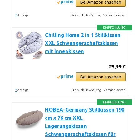
Bei Amazon ansehen
*
Preis inkl. MwSt., zzgl. Versandkosten
Anzeige
EMPFEHLUNG
Chilling Home 2 in 1 Stillkissen
XXL Schwangerschaftskissen
mit Innenkissen
25,99 €
Bei Amazon ansehen
*
Preis inkl. MwSt., zzgl. Versandkosten
Anzeige
EMPFEHLUNG
HOBEA-Germany Stillkissen 190
cm x 76 cm XXL
Lagerungskissen
Schwangerschaftskissen für