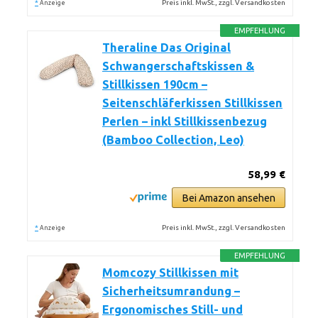
*
Preis inkl. MwSt., zzgl. Versandkosten
Anzeige
EMPFEHLUNG
Theraline Das Original
Schwangerschaftskissen &
Stillkissen 190cm –
Seitenschläferkissen Stillkissen
Perlen – inkl Stillkissenbezug
(Bamboo Collection, Leo)
58,99 €
Bei Amazon ansehen
*
Preis inkl. MwSt., zzgl. Versandkosten
Anzeige
EMPFEHLUNG
Momcozy Stillkissen mit
Sicherheitsumrandung –
Ergonomisches Still- und