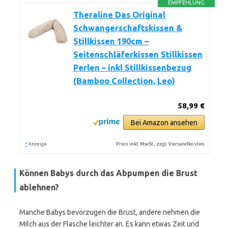
EMPFEHLUNG
Theraline Das Original
Schwangerschaftskissen &
Stillkissen 190cm –
Seitenschläferkissen Stillkissen
Perlen – inkl Stillkissenbezug
(Bamboo Collection, Leo)
58,99 €
Bei Amazon ansehen
*
Preis inkl. MwSt., zzgl. Versandkosten
Anzeige
Können Babys durch das Abpumpen die Brust
ablehnen?
Manche Babys bevorzugen die Brust, andere nehmen die
Milch aus der Flasche leichter an. Es kann etwas Zeit und