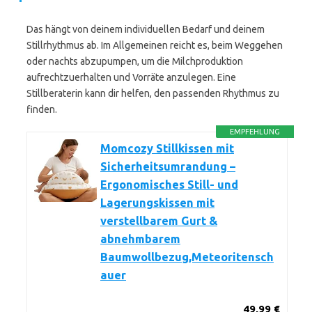
Das hängt von deinem individuellen Bedarf und deinem
Stillrhythmus ab. Im Allgemeinen reicht es, beim Weggehen
oder nachts abzupumpen, um die Milchproduktion
aufrechtzuerhalten und Vorräte anzulegen. Eine
Stillberaterin kann dir helfen, den passenden Rhythmus zu
finden.
EMPFEHLUNG
Momcozy Stillkissen mit
Sicherheitsumrandung –
Ergonomisches Still- und
Lagerungskissen mit
verstellbarem Gurt &
abnehmbarem
Baumwollbezug,Meteoritensch
auer
49,99 €