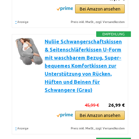
Bei Amazon ansehen
*
Preis inkl. MwSt., zzgl. Versandkosten
Anzeige
EMPFEHLUNG
Nuliie Schwangerschaftskissen
& Seitenschläferkissen U-Form
mit waschbarem Bezug, Super-
bequemes Komfortkissen zur
Unterstützung von Rücken,
Hüften und Beinen für
Schwangere (Grau)
45,99 €
26,99 €
Bei Amazon ansehen
*
Preis inkl. MwSt., zzgl. Versandkosten
Anzeige