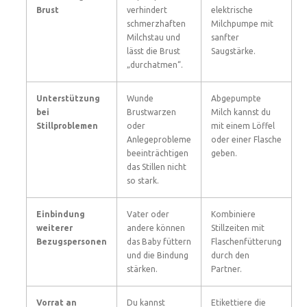
Brust
verhindert
elektrische
schmerzhaften
Milchpumpe mit
Milchstau und
sanfter
lässt die Brust
Saugstärke.
„durchatmen“.
Unterstützung
Wunde
Abgepumpte
bei
Brustwarzen
Milch kannst du
Stillproblemen
oder
mit einem Löffel
Anlegeprobleme
oder einer Flasche
beeinträchtigen
geben.
das Stillen nicht
so stark.
Einbindung
Vater oder
Kombiniere
weiterer
andere können
Stillzeiten mit
Bezugspersonen
das Baby füttern
Flaschenfütterung
und die Bindung
durch den
stärken.
Partner.
Vorrat an
Du kannst
Etikettiere die